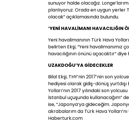
sunuyor halde olacağız. Longe’larımı
planlıyoruz. Orada en uygun yerler T
olacak” açıklamasında bulundu.
‘YENİ HAVALİMANI HAVACILIĞIN
Yeni havalimanının Türk Hava Yollar
belirten Ekşi, “Yeni havalimanımız ço
havacılığının önünü açacaktır” diye 
UZAKDOĞU’YA GİDECEKLER
Bilal Ekşi, THY’nin 2017’nin son yolcusu
hediyesi olarak gidiş-dönüş yurtdışı
Yolları’nın 2017 yılındaki son yolcusu
İstanbul uçuşunda kullanacağım” dedi
ise, “Japonya’ya gideceğim. Japony
akrabalarım da Türk Hava Yolları’nı
Haberturk.com