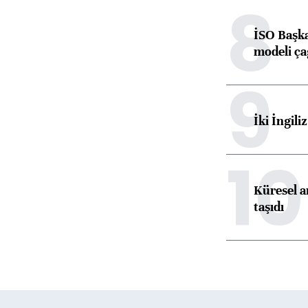
8
İSO Başka
modeli ça
9
İki İngili
10
Küresel ar
taşıdı