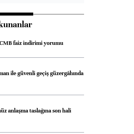
kunanlar
TCMB faiz indirimi yorumu
an ile güvenli geçiş güzergâhında
z anlaşma taslağına son hali