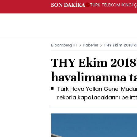
SON DAKİKA
TÜRK TELEKOM İKİNCİ Ç
Bloomberg HT
Haberler
THY Ekim 2018’d
THY Ekim 2018'
havalimanına t
Türk Hava Yolları Genel Müdürü 
rekorla kapatacaklarını belirtt