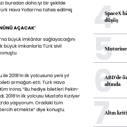
4
zı buradan daha iyi bir şekilde
ürk Hava Yolları’na tahsis edilmiş
SpaceX hi
düşüş
 ÖNÜNÜ AÇACAK’
5
ı’na büyük imkânlar sağlayacaığını
k büyük imkanlarla Türk sivil
Motorine 
konuştu.
6
 ile 2018’in ilk yolcusuna yeni yıl
ABD'de öz
 bileti armağan etti. Türk Hava
altında
 Kim Irona, “Bu hediye biletleri Pekin-
7
. 2018’in ilk yolcusu Mustafa Kızılyer
a’da yaşıyorum. Oradaki tüm
 tercih etmekte” diye konuştu.
Altın krit