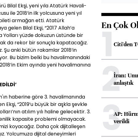
 Bilal Ekşi, yeni yıla Atatürk Havali-
usu ile 2018’in ilk yolcusuna yeni yıl
bileti armağan etti. Atatürk
En Çok O
1
a gelen Bilal Ekşi, “2017 Allah’a
va Yolları yüzde dokuzun üstünde bir
rak da rekor bir sonuçla kapatacağız.
Citi'den 
z. Şu anki bütün rakamlar 2018’in
yor. Bu bizim belki bu havalimanındaki
2
 2018’in Ekim ayında yeni havalimanına
İran: Umm
anlaştık
EDİLDİ’
'ın haberine göre 3. havalimanında
3
en Ekşi, “2019’u büyük bir aşkla şevkle
ları’nın atılım yılı haline gelecektir. 3.
AP: Hürmü
enilik kapasite problemi olmayacak.
verildi
mizi koyacağız. Daha çok dijitalleşen
ğız. Yolcumuza dijital deneyimleri