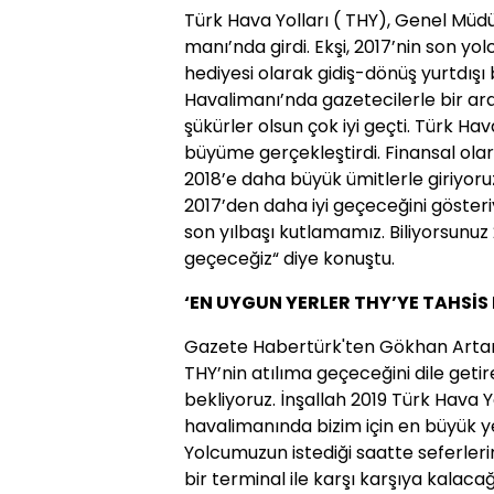
Türk Hava Yolları ( THY), Genel Müdürü
manı’nda girdi. Ekşi, 2017’nin son yolc
hediyesi olarak gidiş-dönüş yurtdışı 
Havalimanı’nda gazetecilerle bir aray
şükürler olsun çok iyi geçti. Türk Ha
büyüme gerçekleştirdi. Finansal ola
2018’e daha büyük ümitlerle giriyoru
2017’den daha iyi geçeceğini gösteri
son yılbaşı kutlamamız. Biliyorsunuz
geçeceğiz“ diye konuştu.
‘EN UYGUN YERLER THY’YE TAHSİS 
Gazete Habertürk'ten Gökhan Artan
THY’nin atılıma geçeceğini dile getir
bekliyoruz. İnşallah 2019 Türk Hava Yol
havalimanında bizim için en büyük y
Yolcumuzun istediği saatte seferleri
bir terminal ile karşı karşıya kalaca