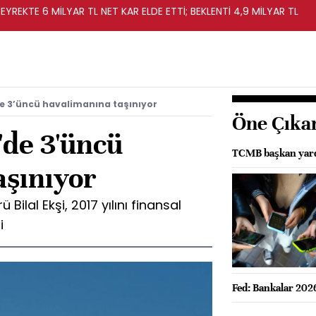
EYREKTE 6 MİLYAR TL NET KAR ELDE ETTİ; BEKLENTİ 4,9 MİLYAR TL
e 3’üncü havalimanına taşınıyor
Öne Çıka
de 3'üncü
TCMB başkan yardı
aşınıyor
Bilal Ekşi, 2017 yılını finansal
i
Fed: Bankalar 2026