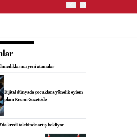
ABD HAZİNE BAKANLIĞI'NIN
nlar
mcılıklarına yeni atamalar
Dijital dünyada çocuklara yönelik eylem
planı Resmi Gazete'de
'da kredi talebinde artış bekliyor