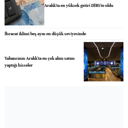
Aralık'ta en yüksek getiri DİBS'te oldu
İhracat iklimi beş ayın en düşük seviyesinde
Yabancının Aralık'ta en çok alım-satım
yaptığı hisseler