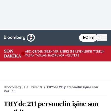
Canlı
İR
SON
ABD, ÇİN'DEN GELEN VERİ MERKEZİ BİLEŞENLERİNE YÖNELİK
BO
DAKİKA
YASAK TASLAĞI HAZIRLIYOR -REUTERS
KO
Bloomberg HT
Haberler
THY'de 211 personelin işine son
verildi
THY'de 211 personelin işine son