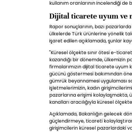
kullanım oranlarının incelendiği de bel
Dijital ticarete uyum ve
Rapor sonuçlarının, bazı pazarlard
ülkelerde Türk ürünlerine yönelik tale
işaret edilen açıklamada, şunlar kayd
"Küresel ölçekte sınır ötesi e-ticare
kazandığı bir dönemde, ülkemizin pa
firmalarımızın dijital ticarete uyum k
gücünü göstermesi bakımından önem 
gümrük beyannamesi uygulaması sayes
işletmelerimizin, kadın girişimcilerim
pazarlarına erişimi kolaylaşmakta, ül
kanalları aracılığıyla küresel ölçek
Açıklamada, Bakanlığın gelecek dö
güçlendirmeye, ticareti kolaylaştır
girişimcilerin küresel pazarlardaki v