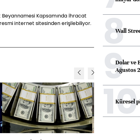
8
rük Beyannamesi Kapsamında İhracat
esmi internet sitesinden erişilebiliyor.
Wall Stre
9
Dolar ve 
Ağustos 2
10
Küresel p