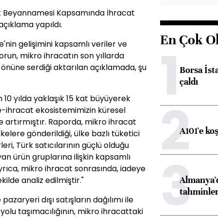
rük Beyannamesi Kapsamında İhracat
 açıklama yapıldı.
En Çok O
e'nin gelişimini kapsamlı veriler ve
1
orun, mikro ihracatın son yıllarda
 önüne serdiği aktarılan açıklamada, şu
Borsa İst
çaldı
n 10 yılda yaklaşık 15 kat büyüyerek
2
e e-ihracat ekosistemimizin küresel
e artırmıştır. Raporda, mikro ihracat
A101'e ko
lere gönderildiği, ülke bazlı tüketici
leri, Türk satıcılarının güçlü olduğu
3
yan ürün gruplarına ilişkin kapsamlı
yrıca, mikro ihracat sonrasında, iadeye
Almanya'd
ilde analiz edilmiştir."
tahminler
azaryeri dışı satışların dağılımı ile
yolu taşımacılığının, mikro ihracattaki