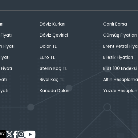
rı
Döviz Kurları
Canlı Borsa
Fiyatı
Döviz Çevirici
Gümüş Fiyatları
n Fiyatı
Dolar TL
Brent Petrol Fiya
iyatı
Euro TL
Bilezik Fiyatları
 Fiyatı
Sterin Kaç TL
BIST 100 Endeksi
yatı
Riyal Kaç TL
Altın Hesaplama
iyatı
Kanada Doları
Yüzde Hesapla