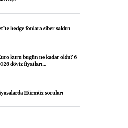
et’te hedge fonlara siber saldırı
Euro kuru bugün ne kadar oldu? 6
026 döviz fiyatları…
Almanya, Commerzbank
Ba
konusunda Unicredit ile
me
iyasalarda Hürmüz soruları
görüşmelere hazırlanıyor