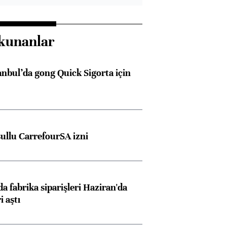
kunanlar
anbul’da gong Quick Sigorta için
şullu CarrefourSA izni
a fabrika siparişleri Haziran'da
i aştı