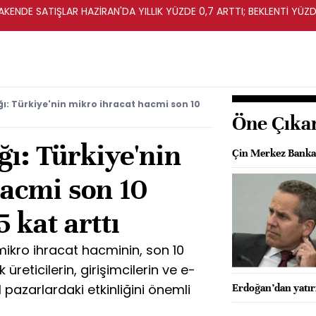
KENDE SATIŞLAR HAZİRAN'DA YILLIK YÜZDE 0,7 ARTTI; BEKLENTİ YÜZDE
ğı: Türkiye'nin mikro ihracat hacmi son 10
Öne Çıka
ğı: Türkiye'nin
Çin Merkez Bankas
hacmi son 10
5 kat arttı
 mikro ihracat hacminin, son 10
üreticilerin, girişimcilerin ve e-
 pazarlardaki etkinliğini önemli
Erdoğan’dan yatırı