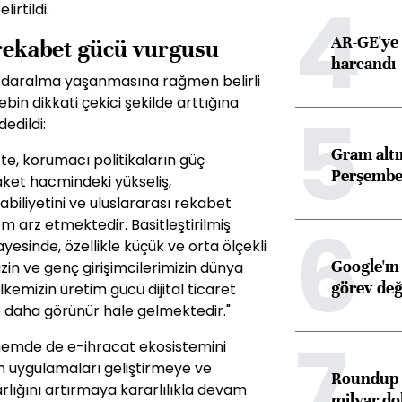
4
irtildi.
AR-GE'ye 
 rekabet gücü vurgusu
harcandı
a daralma yaşanmasına rağmen belirli
bin dikkati çekici şekilde arttığına
5
edildi:
Gram alt
tte, korumacı politikaların güç
Perşembe 
ket hacmindeki yükseliş,
abiliyetini ve uluslararası rekabet
6
arz etmektedir. Basitleştirilmiş
inde, özellikle küçük ve orta ölçekli
Google'ın
izin ve genç girişimcilerimizin dünya
görev değ
kemizin üretim gücü dijital ticaret
te daha görünür hale gelmektedir."
7
nemde de e-ihracat ekosistemini
an uygulamaları geliştirmeye ve
Roundup d
arlığını artırmaya kararlılıkla devam
milyar dol