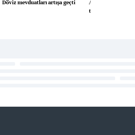
Döviz mevduatları artışa geçti
ABD'de konut başla
toparlandı