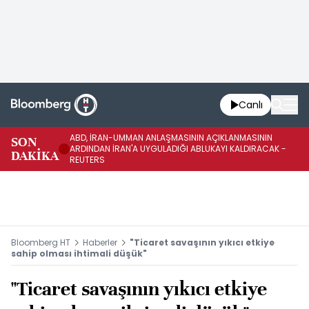
Canlı
ABD, İRAN-UMMAN ANLAŞMASININ AÇIKLANMASININ
AB
SON
ARDINDAN İRAN'A UYGULADIĞI ABLUKAYI KALDIRACAK -
GE
DAKİKA
REUTERS
UY
Bloomberg HT
Haberler
"Ticaret savaşının yıkıcı etkiye
sahip olması ihtimali düşük"
"Ticaret savaşının yıkıcı etkiye