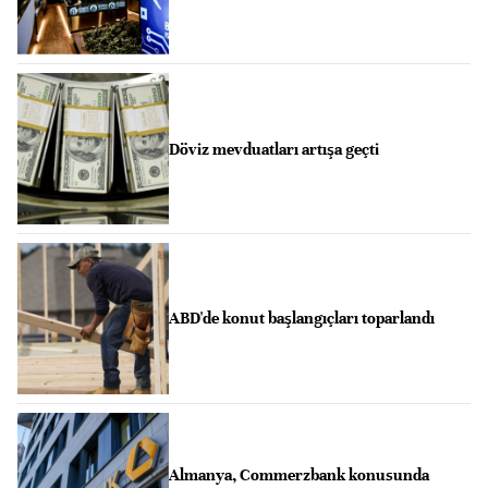
Döviz mevduatları artışa geçti
ABD'de konut başlangıçları toparlandı
Almanya, Commerzbank konusunda