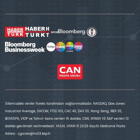
Sitemizdeki veriler Foreks tarafından sağlanmaktadır. NASDAQ, Dow Jones
Industrial Average, SHCOM, FTSE 100, CAC 40, DAX 30, Hang Seng, IBEX 35,
BOVESPA, VİOP ve Tahvil-bono verileri 15 dakika; CME, NYMEX VE S&P verileri 10
dakika gecikmeli verilmektedir. YASAL UYARI © 2026 Kayıtlı Elektronik Posta
Adresi : cgorsel@hs03.kep.tr