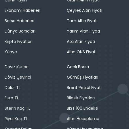
Ekonomi Haberleri
Çeyrek Altın Fiyatı
Borsa Haberleri
Tam Altın Fiyatı
Dünya Borsaları
Yarım Altın Fiyatı
Kripto Fiyatları
Ata Altın Fiyatı
Künye
Altın ONS Fiyatı
Döviz Kurları
Canlı Borsa
Döviz Çevirici
Gümüş Fiyatları
Dolar TL
Brent Petrol Fiyatı
Euro TL
Bilezik Fiyatları
Sterin Kaç TL
BIST 100 Endeksi
Riyal Kaç TL
Altın Hesaplama
Kanada Doları
Yüzde Hesaplama