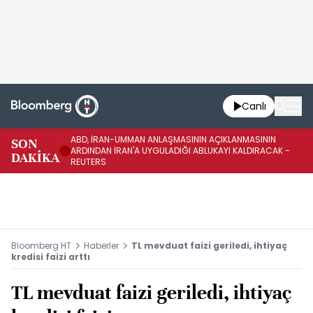
Canlı
ABD, İRAN-UMMAN ANLAŞMASININ AÇIKLANMASININ
AB
SON
ARDINDAN İRAN'A UYGULADIĞI ABLUKAYI KALDIRACAK -
GE
DAKİKA
REUTERS
UY
Bloomberg HT
Haberler
TL mevduat faizi geriledi, ihtiyaç
kredisi faizi arttı
TL mevduat faizi geriledi, ihtiyaç