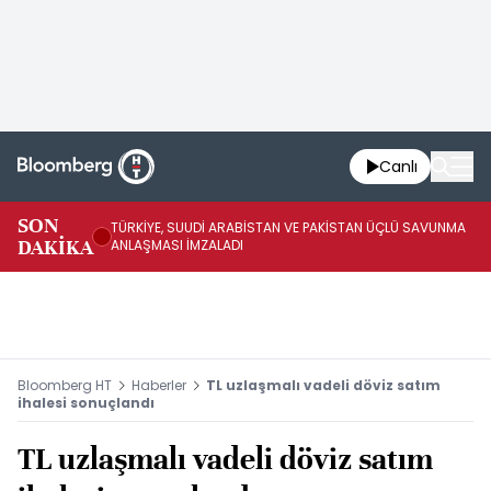
Canlı
SON
TÜRKİYE, SUUDİ ARABİSTAN VE PAKİSTAN ÜÇLÜ SAVUNMA
TR
DAKİKA
ANLAŞMASI İMZALADI
BN
Bloomberg HT
Haberler
TL uzlaşmalı vadeli döviz satım
ihalesi sonuçlandı
TL uzlaşmalı vadeli döviz satım