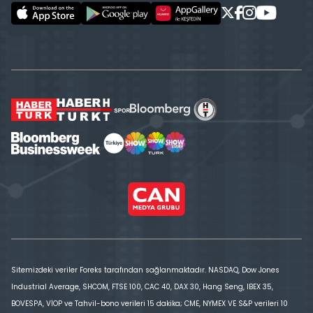
Sitemizdeki veriler Foreks tarafından sağlanmaktadır. NASDAQ, Dow Jones
Industrial Average, SHCOM, FTSE 100, CAC 40, DAX 30, Hang Seng, IBEX 35,
BOVESPA, VİOP ve Tahvil-bono verileri 15 dakika; CME, NYMEX VE S&P verileri 10