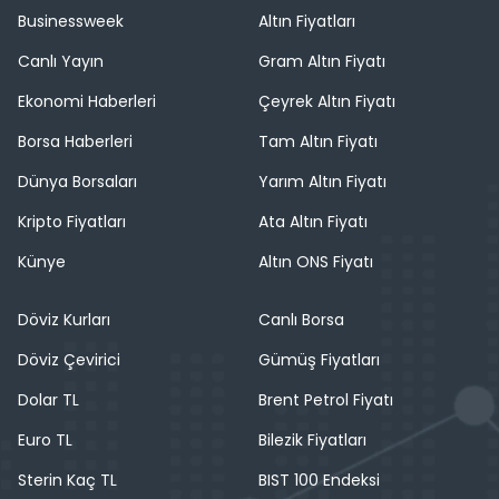
Businessweek
Altın Fiyatları
Canlı Yayın
Gram Altın Fiyatı
Ekonomi Haberleri
Çeyrek Altın Fiyatı
Borsa Haberleri
Tam Altın Fiyatı
Dünya Borsaları
Yarım Altın Fiyatı
Kripto Fiyatları
Ata Altın Fiyatı
Künye
Altın ONS Fiyatı
Döviz Kurları
Canlı Borsa
Döviz Çevirici
Gümüş Fiyatları
Dolar TL
Brent Petrol Fiyatı
Euro TL
Bilezik Fiyatları
Sterin Kaç TL
BIST 100 Endeksi