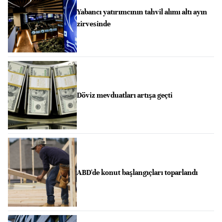
Yabancı yatırımcının tahvil alımı altı ayın
zirvesinde
Döviz mevduatları artışa geçti
ABD'de konut başlangıçları toparlandı