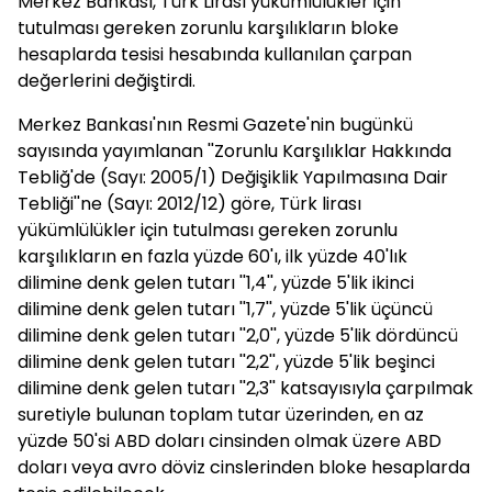
Merkez Bankası, Türk Lirası yükümlülükler için
tutulması gereken zorunlu karşılıkların bloke
hesaplarda tesisi hesabında kullanılan çarpan
değerlerini değiştirdi.
Merkez Bankası'nın Resmi Gazete'nin bugünkü
sayısında yayımlanan ''Zorunlu Karşılıklar Hakkında
Tebliğ'de (Sayı: 2005/1) Değişiklik Yapılmasına Dair
Tebliği''ne (Sayı: 2012/12) göre, Türk lirası
yükümlülükler için tutulması gereken zorunlu
karşılıkların en fazla yüzde 60'ı, ilk yüzde 40'lık
dilimine denk gelen tutarı ''1,4'', yüzde 5'lik ikinci
dilimine denk gelen tutarı ''1,7'', yüzde 5'lik üçüncü
dilimine denk gelen tutarı ''2,0'', yüzde 5'lik dördüncü
dilimine denk gelen tutarı ''2,2'', yüzde 5'lik beşinci
dilimine denk gelen tutarı ''2,3'' katsayısıyla çarpılmak
suretiyle bulunan toplam tutar üzerinden, en az
yüzde 50'si ABD doları cinsinden olmak üzere ABD
doları veya avro döviz cinslerinden bloke hesaplarda