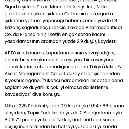
Sigorta şirketi Tokio Marine Holdings Inc., Nikkei
gazetesinde çıkan şirketin California'daki sigorta
şirketine yatırım yapacağı haber üzerine yüzde 1.8
kazanç sağladı. İlaç üreticisi Takeda Pharmaceutical
Co. da Fransa'nın şirketin en çok satan ilacını
yasaklamasının ardından yüzde 2.9 düşüş kaydetti.
ABD'nin ekonomik toparlanmasının yavaşladığını,
ancak bu yavaşlamanın ülkeyi yeni bir resesyona
itecek kadar kötü olmadığını belirten Tokyo'daki UFJ
Asset Management Co. üst düzey stratejistlerinden
Kiyoshi Ishigane, "tüketici harcamaları nispeten daha
sağlam ve duyarlılık çok iyi olmasa da ilerleme
kaydediyor" diye konuştu.
Nikkei 225 Endeksi yüzde 0.9 kazançla 9,547.66 puana
ulaşırken, Topix Endeksi de yüzde 0.8 değerlenmeyle
8019.72 puana yükseldi. Nikkei, dört haftadır süren
düşüşünün ardından bu haftayı yüzde 0.6 yukarıda