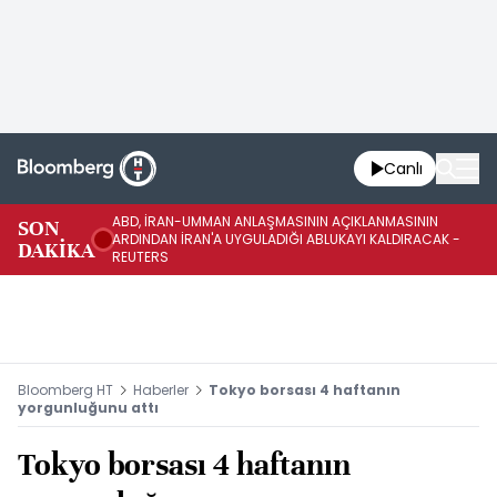
Canlı
ABD, İRAN-UMMAN ANLAŞMASININ AÇIKLANMASININ
AB
SON
ARDINDAN İRAN'A UYGULADIĞI ABLUKAYI KALDIRACAK -
GE
DAKİKA
REUTERS
UY
Bloomberg HT
Haberler
Tokyo borsası 4 haftanın
yorgunluğunu attı
Tokyo borsası 4 haftanın