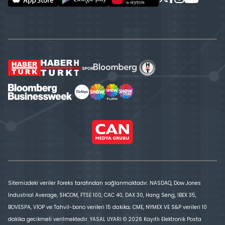
Sitemizdeki veriler Foreks tarafından sağlanmaktadır. NASDAQ, Dow Jones
Industrial Average, SHCOM, FTSE 100, CAC 40, DAX 30, Hang Seng, IBEX 35,
BOVESPA, VİOP ve Tahvil-bono verileri 15 dakika; CME, NYMEX VE S&P verileri 10
dakika gecikmeli verilmektedir. YASAL UYARI © 2026 Kayıtlı Elektronik Posta