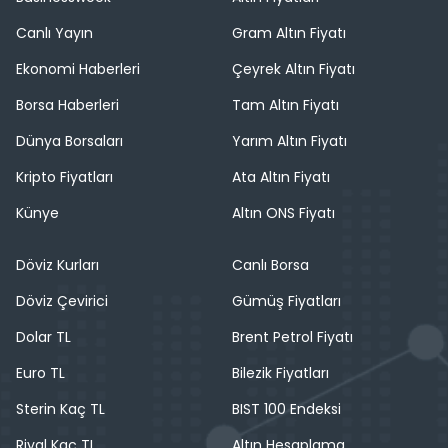
Canlı Yayın
Gram Altın Fiyatı
Ekonomi Haberleri
Çeyrek Altın Fiyatı
Borsa Haberleri
Tam Altın Fiyatı
Dünya Borsaları
Yarım Altın Fiyatı
Kripto Fiyatları
Ata Altın Fiyatı
Künye
Altın ONS Fiyatı
Döviz Kurları
Canlı Borsa
Döviz Çevirici
Gümüş Fiyatları
Dolar TL
Brent Petrol Fiyatı
Euro TL
Bilezik Fiyatları
Sterin Kaç TL
BIST 100 Endeksi
Riyal Kaç TL
Altın Hesaplama