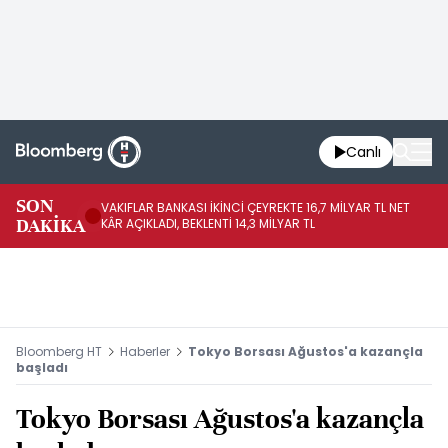
Canlı
SON
VAKIFLAR BANKASI İKİNCİ ÇEYREKTE 16,7 MİLYAR TL NET
HA
DAKİKA
KÂR AÇIKLADI, BEKLENTİ 14,3 MİLYAR TL
EL
Bloomberg HT
Haberler
Tokyo Borsası Ağustos'a kazançla
başladı
Tokyo Borsası Ağustos'a kazançla