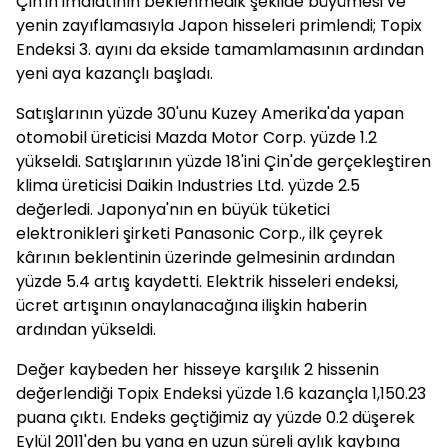
Çin'in imalatının beklenmedik şekilde büyümesi ve
yenin zayıflamasıyla Japon hisseleri primlendi; Topix
Endeksi 3. ayını da ekside tamamlamasının ardından
yeni aya kazançlı başladı.
Satışlarının yüzde 30'unu Kuzey Amerika'da yapan
otomobil üreticisi Mazda Motor Corp. yüzde 1.2
yükseldi. Satışlarının yüzde 18'ini Çin'de gerçekleştiren
klima üreticisi Daikin Industries Ltd. yüzde 2.5
değerledi. Japonya'nın en büyük tüketici
elektronikleri şirketi Panasonic Corp., ilk çeyrek
kârının beklentinin üzerinde gelmesinin ardından
yüzde 5.4 artış kaydetti. Elektrik hisseleri endeksi,
ücret artışının onaylanacağına ilişkin haberin
ardından yükseldi.
Değer kaybeden her hisseye karşılık 2 hissenin
değerlendiği Topix Endeksi yüzde 1.6 kazançla 1,150.23
puana çıktı. Endeks geçtiğimiz ay yüzde 0.2 düşerek
Eylül 2011'den bu yana en uzun süreli aylık kaybına