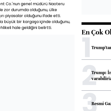
nt Co.'nun genel müdürü Naoteru
de zor durumda olduğunu, ülke
rı piyasalar olduğunu ifade etti.
a büyük bir kargaşa içinde olduğunu,
ikeli hale geldiğini belirtti.
En Çok O
1
Trump'tan
2
Trump: İr
varabiliri
3
Resmi Ga