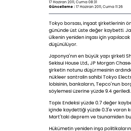
17 Haziran 2011, Cuma 08:31
Güncelleme :
17 Haziran 2011, Cuma 11:26
Tokyo borsası, inşaat şirketlerinin 
gününde üst üste değer kaybetti. 
ülkenin yeniden inşası için yapılaca
düşünülüyor.
Japonya'nın en büyük yapı şirketi Sh
Sekisui House Ltd., JP Morgan Chas
şirketin notunu düşürmesinin ardınd
nükleer santralin sahibi Tokyo Elect
lobisinin, bankaların, Tepco'nun bor
söylemesi üzerine yüzde 9.4 geriledi.
Topix Endeksi yüzde 0.7 değer kayb
içinde kaydettiği yüzde 0.3'e varan ka
Mart'taki deprem ve tsunamiden bu 
Hükümetin yeniden inşa politikaların