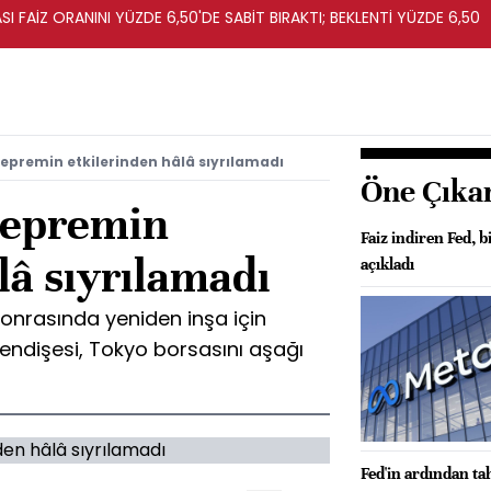
I FAİZ ORANINI YÜZDE 6,50'DE SABİT BIRAKTI; BEKLENTİ YÜZDE 6,50
epremin etkilerinden hâlâ sıyrılamadı
Öne Çıka
depremin
Faiz indiren Fed, 
lâ sıyrılamadı
açıkladı
nrasında yeniden inşa için
endişesi, Tokyo borsasını aşağı
Fed'in ardından t