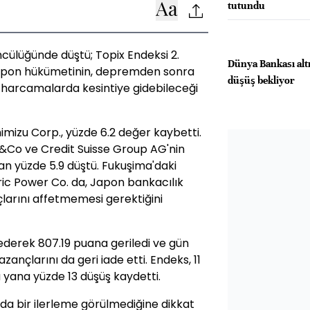
tutundu
öncülüğünde düştü; Topix Endeksi 2.
Dünya Bankası altı
Japon hükümetinin, depremden sonra
düşüş bekliyor
k harcamalarda kesintiye gidebileceği
imizu Corp., yüzde 6.2 değer kaybetti.
e&Co ve Credit Suisse Group AG'nin
an yüzde 5.9 düştü. Fukuşima'daki
ric Power Co. da, Japon bankacılık
çlarını affetmemesi gerektiğini
ederek 807.19 puana geriledi ve gün
zançlarını da geri iade etti. Endeks, 11
yana yüzde 13 düşüş kaydetti.
da bir ilerleme görülmediğine dikkat