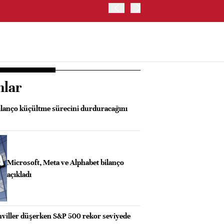
OYAK ÇİMENTO İKİNCİ ÇEY
nlar
bilanço küçültme sürecini durduracağını
Microsoft, Meta ve Alphabet bilanço
açıkladı
ahviller düşerken S&P 500 rekor seviyede