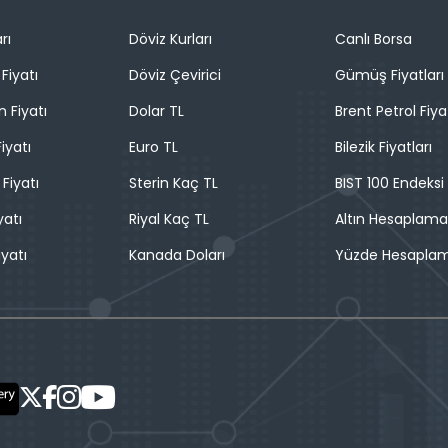
rı
Döviz Kurları
Canlı Borsa
Fiyatı
Döviz Çevirici
Gümüş Fiyatları
n Fiyatı
Dolar TL
Brent Petrol Fiya
iyatı
Euro TL
Bilezik Fiyatları
 Fiyatı
Sterin Kaç TL
BIST 100 Endeksi
yatı
Riyal Kaç TL
Altın Hesaplama
iyatı
Kanada Doları
Yüzde Hesapla