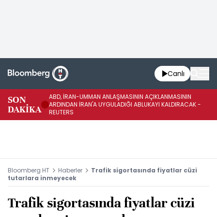
Canlı
ABD, İRAN-UMMAN ANLAŞMASININ AÇIKLANMASININ
AB
SON
ARDINDAN İRAN'A UYGULADIĞI ABLUKAYI KALDIRACAK -
GE
DAKİKA
REUTERS
UY
Bloomberg HT
Haberler
Trafik sigortasında fiyatlar cüzi
tutarlara inmeyecek
Trafik sigortasında fiyatlar cüzi