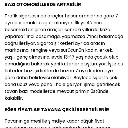
BAZI OTOMOBİLLERDE ARTABİLİR
Trafik sigortasında araçlar hasar oranlarına göre 7
ayrı basamakta sigortalanıyor. İlk yıl 4’üncü
basamaktan giren araçlar sonraki yıllarda kaza
yaparsa 1’inci basamağa, yapmazsa 7’inci basamağa
doğru ilerliyor. Sigorta şirketleri ayrıca aracın
markasına, rengine veya sürücünün kadın, erkek,
yaşlı, genç olmasına, evde 13-17 yaşında çocuk olup
olmadığına bakarak yeni kriterler oluşturuyor. İşte bu
kriterler bazı şirketlerde bazen 7 ayrı kademeye
göre daha belirleyici olabiliyor. Böylece sigorta çok
daha ucuz veya pahalı hale geliyor. Şimdi getirilecek
tavan bazı modellerde mevcut primin üstünde
kalabilir.
EĞER FİYATLAR TAVANA ÇEKİLİRSE ETKİLENİR
Tavanın gelmesi ile şimdiye kadar düşük fiyat
uygulanan marka ve kademelerde prim zammı