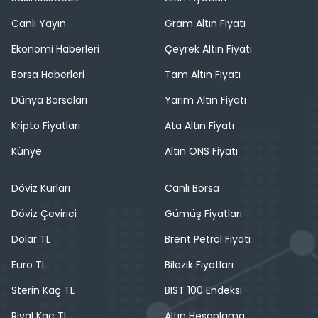
Canlı Yayın
Gram Altın Fiyatı
Ekonomi Haberleri
Çeyrek Altın Fiyatı
Borsa Haberleri
Tam Altın Fiyatı
Dünya Borsaları
Yarım Altın Fiyatı
Kripto Fiyatları
Ata Altın Fiyatı
Künye
Altın ONS Fiyatı
Döviz Kurları
Canlı Borsa
Döviz Çevirici
Gümüş Fiyatları
Dolar TL
Brent Petrol Fiyatı
Euro TL
Bilezik Fiyatları
Sterin Kaç TL
BIST 100 Endeksi
Riyal Kaç TL
Altın Hesaplama