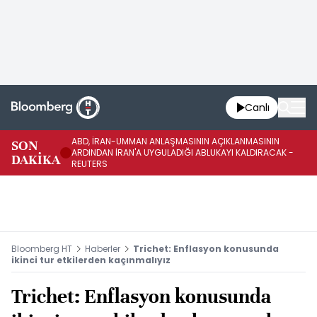
Canlı
ABD, İRAN-UMMAN ANLAŞMASININ AÇIKLANMASININ
AB
SON
ARDINDAN İRAN'A UYGULADIĞI ABLUKAYI KALDIRACAK -
GE
DAKİKA
REUTERS
UY
Bloomberg HT
Haberler
Trichet: Enflasyon konusunda
ikinci tur etkilerden kaçınmalıyız
Trichet: Enflasyon konusunda