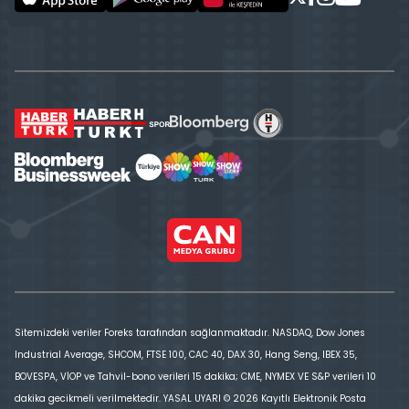
Sitemizdeki veriler Foreks tarafından sağlanmaktadır. NASDAQ, Dow Jones
Industrial Average, SHCOM, FTSE 100, CAC 40, DAX 30, Hang Seng, IBEX 35,
BOVESPA, VİOP ve Tahvil-bono verileri 15 dakika; CME, NYMEX VE S&P verileri 10
dakika gecikmeli verilmektedir. YASAL UYARI © 2026 Kayıtlı Elektronik Posta