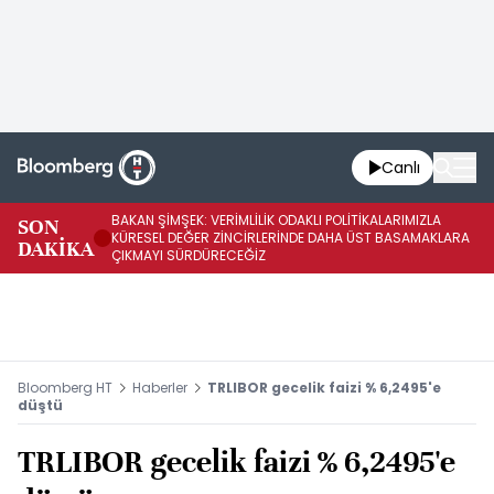
Canlı
BAKAN ŞİMŞEK: VERİMLİLİK ODAKLI POLİTİKALARIMIZLA
BA
SON
KÜRESEL DEĞER ZİNCİRLERİNDE DAHA ÜST BASAMAKLARA
VE
DAKİKA
ÇIKMAYI SÜRDÜRECEĞİZ
DÖ
Bloomberg HT
Haberler
TRLIBOR gecelik faizi % 6,2495'e
düştü
TRLIBOR gecelik faizi % 6,2495'e