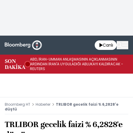
Canlı
ABD, İRAN-UMMAN ANLAŞMASININ AÇIKLANMASININ
AB
SON
ARDINDAN İRAN'A UYGULADIĞI ABLUKAYI KALDIRACAK -
GE
DAKİKA
REUTERS
UY
Bloomberg HT
Haberler
TRLIBOR gecelik faizi % 6,2828'e
düştü
TRLIBOR gecelik faizi % 6,2828'e