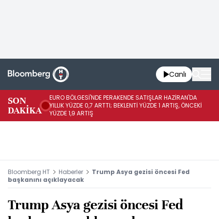
Canlı
EURO BÖLGESİ'NDE PERAKENDE SATIŞLAR HAZİRAN'DA
EU
SON
YILLIK YÜZDE 0,7 ARTTI; BEKLENTİ YÜZDE 1 ARTIŞ, ÖNCEKİ
AY
DAKİKA
YÜZDE 1,9 ARTIŞ
ÖN
Bloomberg HT
Haberler
Trump Asya gezisi öncesi Fed
başkanını açıklayacak
Trump Asya gezisi öncesi Fed