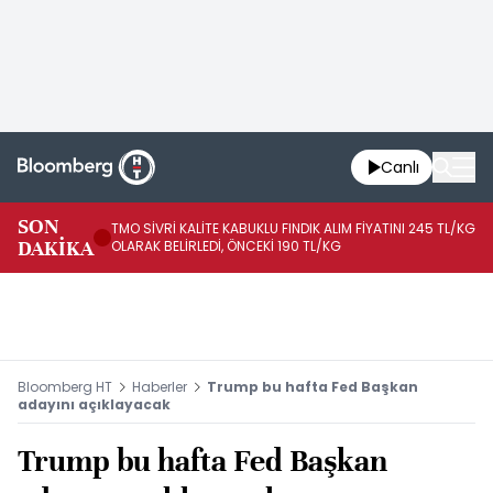
Canlı
SON
TMO SİVRİ KALİTE KABUKLU FINDIK ALIM FİYATINI 245 TL/KG
TM
DAKİKA
OLARAK BELİRLEDİ, ÖNCEKİ 190 TL/KG
TL
Bloomberg HT
Haberler
Trump bu hafta Fed Başkan
adayını açıklayacak
Trump bu hafta Fed Başkan