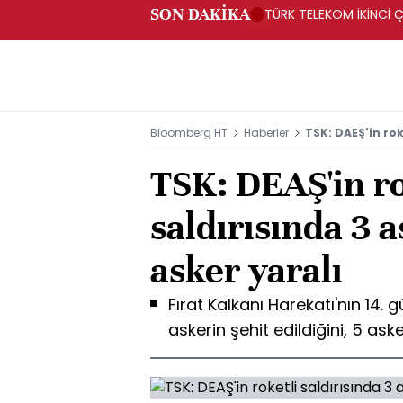
SON DAKİKA
TÜRK TELEKOM İKİNCİ Ç
Bloomberg HT
Haberler
TSK: DAEŞ'in rok
TSK: DEAŞ'in ro
saldırısında 3 a
asker yaralı
Fırat Kalkanı Harekatı'nın 14.
askerin şehit edildiğini, 5 as