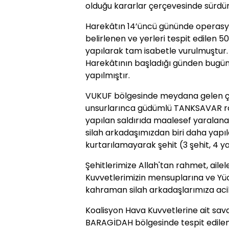
olduğu kararlar çerçevesinde sürdü
Harekâtın 14’üncü gününde operasyo
belirlenen ve yerleri tespit edilen 
yapılarak tam isabetle vurulmuştur.
Harekâtının başladığı günden bugü
yapılmıştır.
VUKUF bölgesinde meydana gelen ç
unsurlarınca güdümlü TANKSAVAR roke
yapılan saldırıda maalesef yaralan
silah arkadaşımızdan biri daha ya
kurtarılamayarak şehit (3 şehit, 4 ya
Şehitlerimize Allah'tan rahmet, ailele
Kuvvetlerimizin mensuplarına ve Yüce
kahraman silah arkadaşlarımıza acil ş
Koalisyon Hava Kuvvetlerine ait sava
BARAGİDAH bölgesinde tespit edilen