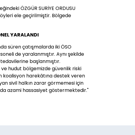
steğindeki ÖZGÜR SURİYE ORDUSU
leri ele geçirilmiştir. Bölgede
SONEL YARALANDI
nda süren çatışmalarda iki ÖSO
soneli de yaralanmıştır. Aynı şekilde
 tedavilerine başlanmıştır.
n ve hudut bölgemizde güvenlik riski
en koalisyon harekâtına destek veren
yan sivil halkın zarar görmemesi için
uda azami hassasiyet göstermektedir."