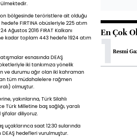
rülmektedir.
n bölgesinde teröristlere ait olduğu
50 hedefe FIRTINA obüsleriyle 225 atım
 24 Ağustos 2016 FIRAT Kalkanı
En Çok O
1
ne kadar toplam 443 hedefe 1924 atım
Resmi Ga
atışmalar esnasında DEAŞ
tleriyle iki tankımıza yönelik
an ve durumu ağır olan iki kahraman
pılan tüm müdahalelere rağmen
ralı) olmuştur.
rine, yakınlarına, Türk Silahlı
 Türk Milletine baş sağlığı, yaralı
ifalar diliyoruz.
ş uçaklarınca saat 12:30 sularında
 DEAŞ hedefleri vurulmuştur.