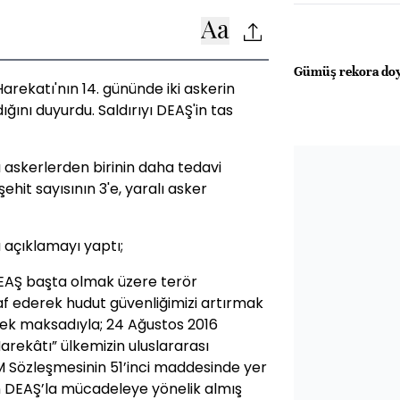
Gümüş rekora d
 Harekatı'nın 14. gününde iki askerin
ğını duyurdu. Saldırıyı DEAŞ'in tas
askerlerden birinin daha tedavi
hit sayısının 3'e, yaralı asker
şu açıklamayı yaptı;
 DEAŞ başta olmak üzere terör
raf ederek hudut güvenliğimizi artırmak
ek maksadıyla; 24 Ağustos 2016
arekâtı” ülkemizin uluslararası
 Sözleşmesinin 51’inci maddesinde yer
n DEAŞ’la mücadeleye yönelik almış