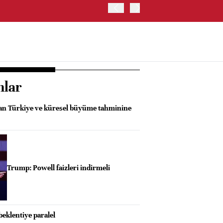
ABD HAZİNE BAKANLIĞI'NIN
nlar
an Türkiye ve küresel büyüme tahminine
Trump: Powell faizleri indirmeli
eklentiye paralel