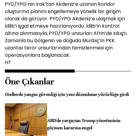
PYD/YPG’nin Irak’tan Akdeniz’e uzanan koridor
oluşturma planını engellemeye yönelik bir girişim
olarak da görüyor. PYD/YPG Akdeniz’e ulaşmak için
İdlib’i işgal etmeye hazırlanıyordu. İdlib’in kontrol
altına alınmasıyla, PYD/YPG unsurları Afrin’de sıkıştı.
Zamanla bu bölgenin ve doğuda Münbiç’in PKK
uzantısı terör unsurlarından temizlenmesi için
operasyonlara başlanacak.
HT
Öne Çıkanlar
Otellerde yangın güvenliği için yeni düzenleme yürürlüğe girdi
ABD'de yargıçtan Trump yönetiminin
göçmen kararına engel