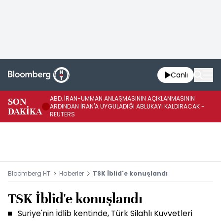
Canlı
ABD, İRAN-UMMAN ANLAŞMASININ AÇIKLANMASININ
AB
SON
ARDINDAN İRAN'A UYGULADIĞI ABLUKAYI KALDIRACAK -
GE
DAKİKA
REUTERS
UY
Bloomberg HT
Haberler
TSK İblid'e konuşlandı
TSK İblid'e konuşlandı
Suriye'nin İdlib kentinde, Türk Silahlı Kuvvetleri