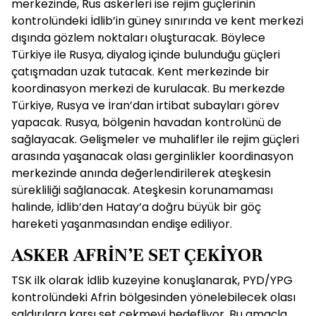
merkezinde, Rus askerleri ise rejim güçlerinin
kontrolündeki İdlib’in güney sınırında ve kent merkezi
dışında gözlem noktaları oluşturacak. Böylece
Türkiye ile Rusya, diyalog içinde bulunduğu güçleri
çatışmadan uzak tutacak. Kent merkezinde bir
koordinasyon merkezi de kurulacak. Bu merkezde
Türkiye, Rusya ve İran’dan irtibat subayları görev
yapacak. Rusya, bölgenin havadan kontrolünü de
sağlayacak. Gelişmeler ve muhalifler ile rejim güçleri
arasında yaşanacak olası gerginlikler koordinasyon
merkezinde anında değerlendirilerek ateşkesin
sürekliliği sağlanacak. Ateşkesin korunamaması
halinde, İdlib’den Hatay’a doğru büyük bir göç
hareketi yaşanmasından endişe ediliyor.
ASKER AFRİN’E SET ÇEKİYOR
TSK ilk olarak İdlib kuzeyine konuşlanarak, PYD/YPG
kontrolündeki Afrin bölgesinden yönelebilecek olası
saldırılara karşı set çekmeyi hedefliyor. Bu amaçla,