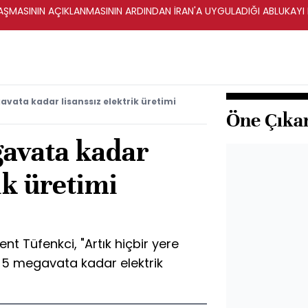
ŞMASININ AÇIKLANMASININ ARDINDAN İRAN'A UYGULADIĞI ABLUKAYI
avata kadar lisanssız elektrik üretimi
Öne Çıka
gavata kadar
ik üretimi
t Tüfenkci, "Artık hiçbir yere
5 megavata kadar elektrik