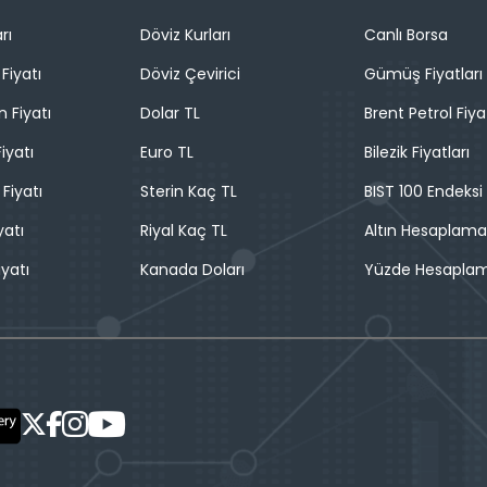
rı
Döviz Kurları
Canlı Borsa
Fiyatı
Döviz Çevirici
Gümüş Fiyatları
n Fiyatı
Dolar TL
Brent Petrol Fiya
iyatı
Euro TL
Bilezik Fiyatları
 Fiyatı
Sterin Kaç TL
BIST 100 Endeksi
yatı
Riyal Kaç TL
Altın Hesaplama
iyatı
Kanada Doları
Yüzde Hesapla