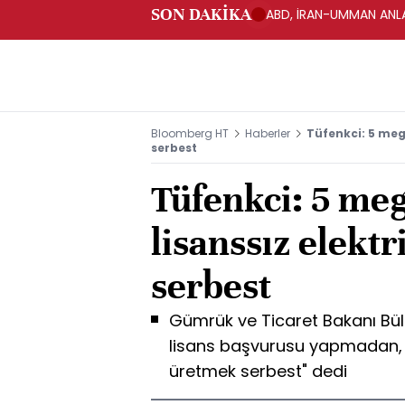
SON DAKİKA
ABD, İRAN-UMMAN ANLA
Bloomberg HT
Haberler
Tüfenkci: 5 meg
serbest
Tüfenkci: 5 me
lisanssız elektr
serbest
Gümrük ve Ticaret Bakanı Bülen
lisans başvurusu yapmadan, 
üretmek serbest" dedi