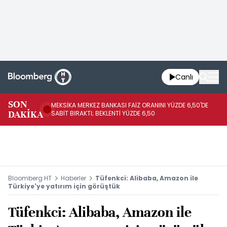
Canlı
SON
MEKSİKA MERKEZ BANKASI FAİZ ORANINI YÜZDE 6,50'DE
OY
DAKİKA
SABİT BIRAKTI; BEKLENTİ YÜZDE 6,50
AÇ
Bloomberg HT
Haberler
Tüfenkci: Alibaba, Amazon ile
Türkiye'ye yatırım için görüştük
Tüfenkci: Alibaba, Amazon ile