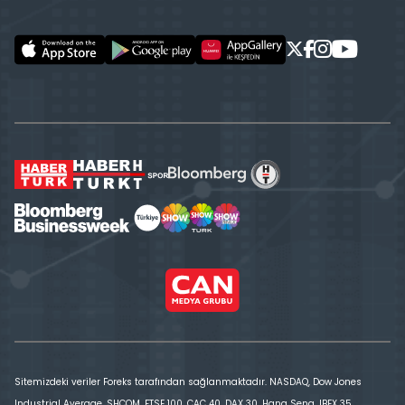
Sitemizdeki veriler Foreks tarafından sağlanmaktadır. NASDAQ, Dow Jones
Industrial Average, SHCOM, FTSE 100, CAC 40, DAX 30, Hang Seng, IBEX 35,