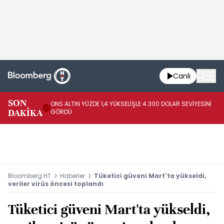
Canlı
SK
SON
ONS ALTIN YÜZDE 1,4 YÜKSELİŞLE 4.300 DOLAR SEVİYESİNİ
GE
DAKİKA
GÖRDÜ
DO
Bloomberg HT
Haberler
Tüketici güveni Mart'ta yükseldi,
veriler virüs öncesi toplandı
Tüketici güveni Mart'ta yükseldi,