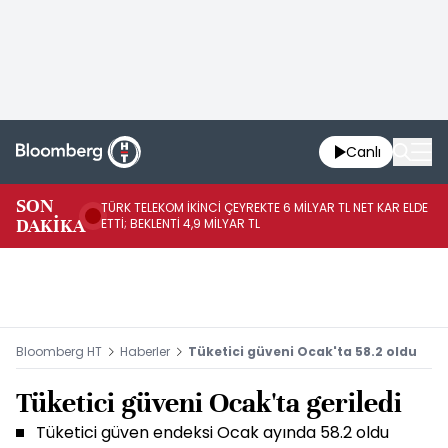
Canlı
SON
TÜRK TELEKOM İKİNCİ ÇEYREKTE 6 MİLYAR TL NET KAR ELDE
AB
DAKİKA
ETTİ; BEKLENTİ 4,9 MİLYAR TL
İR
Bloomberg HT
Haberler
Tüketici güveni Ocak'ta 58.2 oldu
Tüketici güveni Ocak'ta geriledi
Tüketici güven endeksi Ocak ayında 58.2 oldu