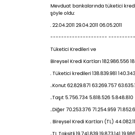
Mevduat bankalarında tüketici krediler
şöyle oldu:
. 22.04.2011 29.04.2011 06.05.2011
--------------------- ----------
Tüketici Kredileri ve
Bireysel Kredi Kartları 182.986.556 1
. Tüketici kredileri 138.839.981 140.3
..Konut 62.829.871 63.269.757 63.635.
..Taşıt 5.756.734 5.818.526 5.848.810
..Diğer 70.253.376 71.254.959 71.852.
. Bireysel Kredi Kartları (TL) 44.082.
..TL Taksitli 19.741.839 19.873.141 19.9