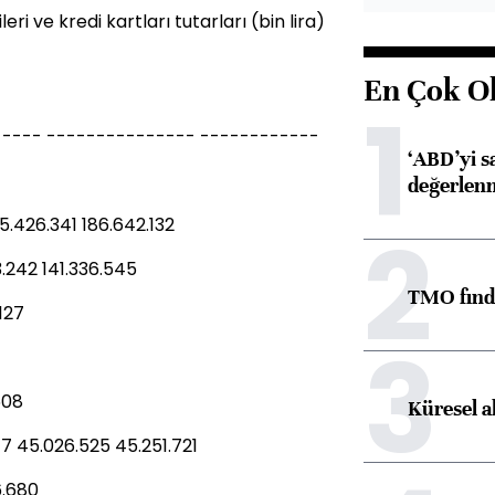
i ve kredi kartları tutarları (bin lira)
En Çok O
1
---- --------------- ------------
‘ABD’yi s
değerlen
85.426.341 186.642.132
2
43.242 141.336.545
TMO fındık
127
3
608
Küresel a
117 45.026.525 45.251.721
86.680