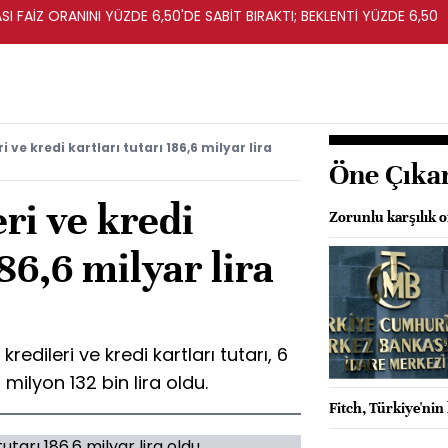
I FAİZ ORANINI YÜZDE 6,50'DE SABİT BIRAKTI; BEKLENTİ YÜZDE 6,50
i ve kredi kartları tutarı 186,6 milyar lira
Öne Çıka
eri ve kredi
Zorunlu karşılık 
186,6 milyar lira
redileri ve kredi kartları tutarı, 6
 milyon 132 bin lira oldu.
Fitch, Türkiye'ni