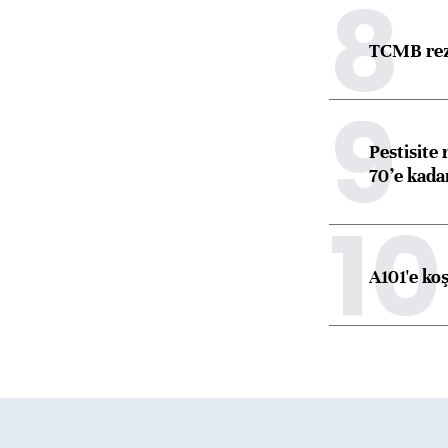
8
TCMB reze
9
Pestisite
70’e kadar
10
A101'e ko