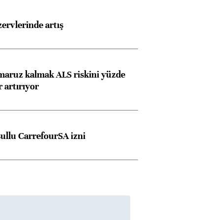
rvlerinde artış
 maruz kalmak ALS riskini yüzde
 artırıyor
şullu CarrefourSA izni