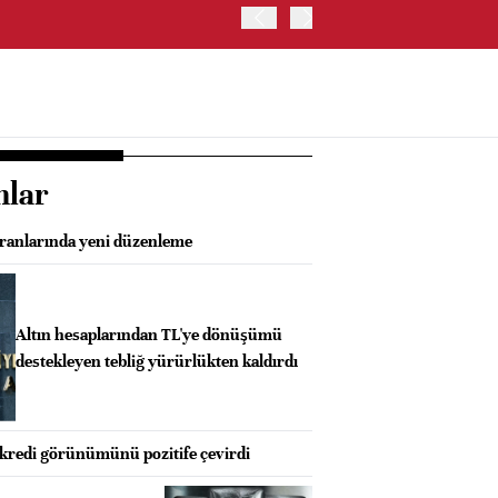
OYAK ÇİMENTO İKİNCİ ÇEY
nlar
oranlarında yeni düzenleme
Altın hesaplarından TL'ye dönüşümü
destekleyen tebliğ yürürlükten kaldırdı
n kredi görünümünü pozitife çevirdi