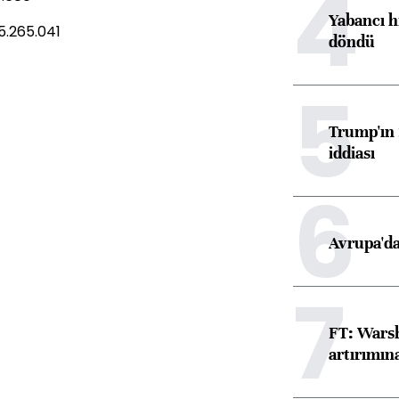
4
Yabancı h
25.265.041
döndü
5
Trump'ın 
iddiası
6
Avrupa'da
7
FT: Warsh
artırımın