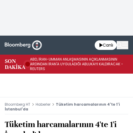
Canlı
ABD, İRAN-UMMAN ANLAŞMASININ AÇIKLANMASININ
AB
SON
ARDINDAN İRAN'A UYGULADIĞI ABLUKAYI KALDIRACAK -
GE
DAKİKA
REUTERS
UY
Bloomberg HT
Haberler
Tüketim harcamalarının 4'te 1'i
İstanbul'da
Tüketim harcamalarının 4'te 1'i