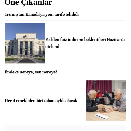
Öne Çıkanlar
Trump'tan Kanada'ya yeni tarife tehdidi
Fed'den faiz indirimi beklentileri Haziran'a
ötelendi
Endeks nereye, sen nereye?
Her 4 emekliden biri taban aylık alacak