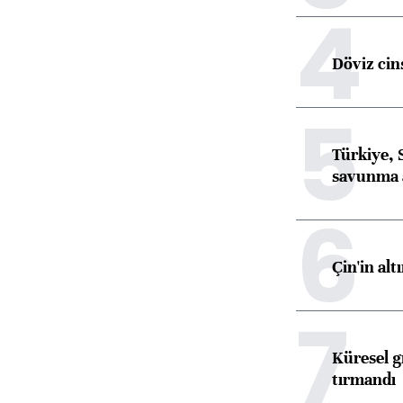
4
Döviz cins
5
Türkiye, 
savunma 
6
Çin'in alt
7
Küresel gı
tırmandı