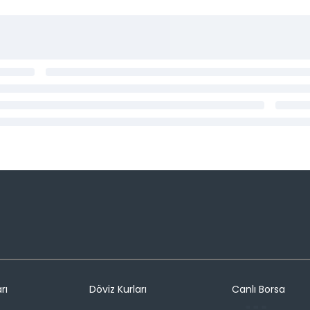
rı
Döviz Kurları
Canlı Borsa