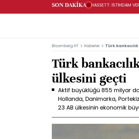
SON DAKİKA
HASSETT: İSTİHDAM VERİ
Bloomberg HT
Haberler
Türk bankacılık 
Türk bankacılı
ülkesini geçti
Aktif büyüklüğü 855 milyar do
Hollanda, Danimarka, Portekiz
23 AB ülkesinin ekonomik büy