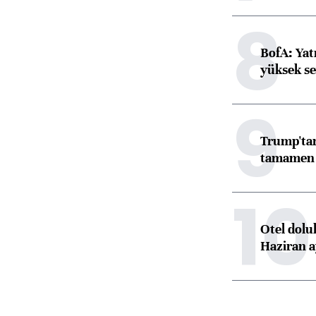
8
BofA: Yatı
yüksek se
9
Trump'tan
tamamen o
10
Otel dolu
Haziran a