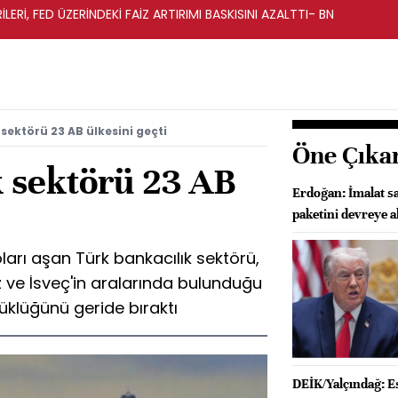
LERİ, FED ÜZERİNDEKİ FAİZ ARTIRIMI BASKISINI AZALTTI- BN
sektörü 23 AB ülkesini geçti
Öne Çıka
k sektörü 23 AB
Erdoğan: İmalat s
paketini devreye a
ları aşan Türk bankacılık sektörü,
 ve İsveç'in aralarında bulunduğu
üklüğünü geride bıraktı
DEİK/Yalçındağ: Es