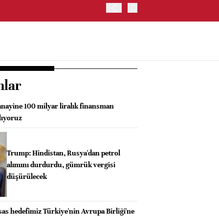
YEN, ABD İSTİHDAM VERİ
nlar
anayine 100 milyar liralık finansman
lıyoruz
Trump: Hindistan, Rusya'dan petrol
alımını durdurdu, gümrük vergisi
düşürülecek
as hedefimiz Türkiye'nin Avrupa Birliği'ne