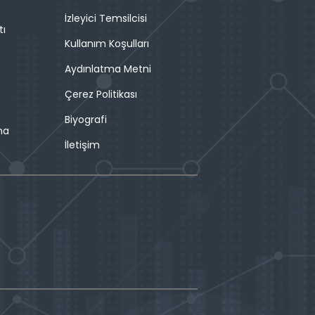
İzleyici Temsilcisi
tı
Kullanım Koşulları
Aydınlatma Metni
Çerez Politikası
Biyografi
ma
İletişim