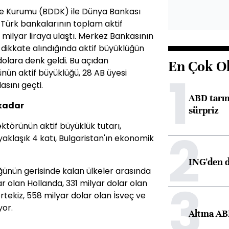
e Kurumu (BDDK) ile Dünya Bankası
, Türk bankalarının toplam aktif
 milyar liraya ulaştı. Merkez Bankasının
u dikkate alındığında aktif büyüklüğün
dolara denk geldi. Bu açıdan
En Çok O
1
nün aktif büyüklüğü, 28 AB üyesi
asını geçti.
ABD tarım
 kadar
sürpriz
ektörünün aktif büyüklük tutarı,
2
aklaşık 4 katı, Bulgaristan'ın ekonomik
ING'den d
ğünün gerisinde kalan ülkeler arasında
3
 olan Hollanda, 331 milyar dolar olan
tekiz, 558 milyar dolar olan İsveç ve
yor.
Altına AB