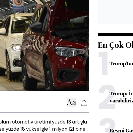
En Çok O
1
Trump'tan
2
Trump: İr
varabiliri
3
plam otomotiv üretimi yüzde 13 artışla
e yüzde 18 yükselişle 1 milyon 121 bine
Resmi Ga