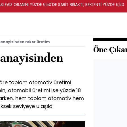
I FAİZ ORANINI YÜZDE 6,50'DE SABİT BIRAKTI; BEKLENTİ YÜZDE 6,50
sanayisinden rekor üretim
Öne Çıka
sanayisinden
göre toplam otomotiv üretimi
bin, otomobil üretimi ise yüzde 18
çıkarken, hem toplam otomotiv hem
ksek seviyeye ulaşıldı