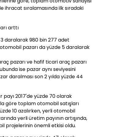
erilerine göre, toplam otomotiv sanayisi
ile ihracat sıralamasında ilk sıradaki
arı arttı
 3 daralarak 980 bin 277 adet
otomobil pazarı da yüzde 5 daralarak
araç pazarı ve hafif ticari araç pazarı
rubunda ise pazar aynı seviyesini
azar daralması son 2 yılda yüzde 44
ar payı 2017'de yüzde 70 olarak
yıla göre toplam otomobil satışları
yüzde 10 azalırken, yerli otomobil
zarında yerli üretim payının artışında,
projelerinin önemli etkisi oldu.