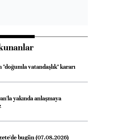
kunanlar
 "doğumla vatandaşlık" kararı
an'la yakında anlaşmaya
z
zete'de bugün (07.08.2026)