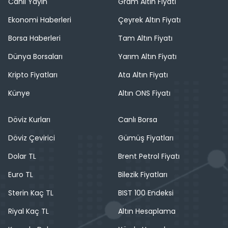
Canlı Yayın
Gram Altın Fiyatı
Ekonomi Haberleri
Çeyrek Altın Fiyatı
Borsa Haberleri
Tam Altın Fiyatı
Dünya Borsaları
Yarım Altın Fiyatı
Kripto Fiyatları
Ata Altın Fiyatı
Künye
Altın ONS Fiyatı
Döviz Kurları
Canlı Borsa
Döviz Çevirici
Gümüş Fiyatları
Dolar TL
Brent Petrol Fiyatı
Euro TL
Bilezik Fiyatları
Sterin Kaç TL
BIST 100 Endeksi
Riyal Kaç TL
Altın Hesaplama