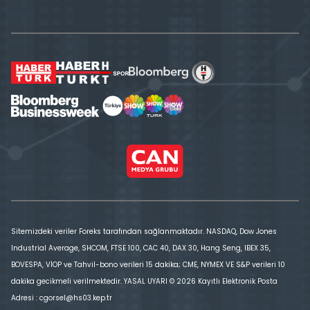
Sitemizdeki veriler Foreks tarafından sağlanmaktadır. NASDAQ, Dow Jones
Industrial Average, SHCOM, FTSE 100, CAC 40, DAX 30, Hang Seng, IBEX 35,
BOVESPA, VİOP ve Tahvil-bono verileri 15 dakika; CME, NYMEX VE S&P verileri 10
dakika gecikmeli verilmektedir. YASAL UYARI © 2026 Kayıtlı Elektronik Posta
Adresi : cgorsel@hs03.kep.tr