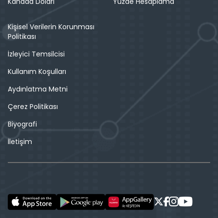
Kanada Doları
Yüzde Hesaplama
Kişisel Verilerin Korunması
Politikası
İzleyici Temsilcisi
Kullanım Koşulları
Aydınlatma Metni
Çerez Politikası
Biyografi
İletişim