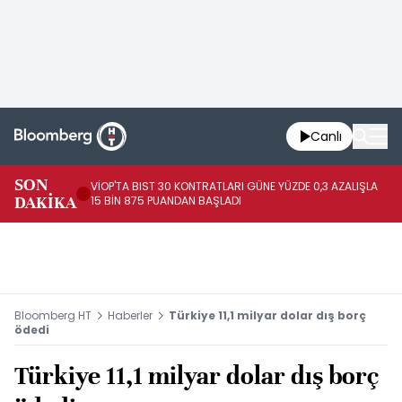
Canlı
SON
VİOP'TA BIST 30 KONTRATLARI GÜNE YÜZDE 0,3 AZALIŞLA
AL
DAKİKA
15 BİN 875 PUANDAN BAŞLADI
AZ
Bloomberg HT
Haberler
Türkiye 11,1 milyar dolar dış borç
ödedi
Türkiye 11,1 milyar dolar dış borç