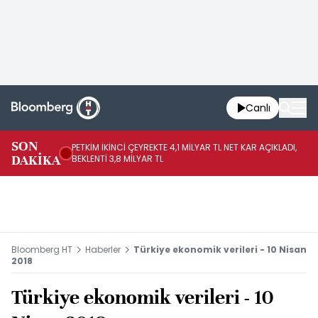
Canlı
SON
PETKİM İKİNCİ ÇEYREKTE 4,1 MİLYAR TL NET KAR AÇIKLADI,
İR
DAKİKA
BEKLENTİ 3,8 MİLYAR TL
UY
Bloomberg HT
Haberler
Türkiye ekonomik verileri - 10 Nisan
2018
Türkiye ekonomik verileri - 10