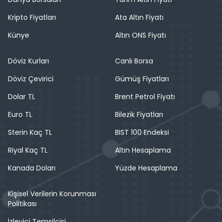
Kripto Fiyatları
Ata Altın Fiyatı
Künye
Altın ONS Fiyatı
Döviz Kurları
Canlı Borsa
Döviz Çevirici
Gümüş Fiyatları
Dolar TL
Brent Petrol Fiyatı
Euro TL
Bilezik Fiyatları
Sterin Kaç TL
BIST 100 Endeksi
Riyal Kaç TL
Altın Hesaplama
Kanada Doları
Yüzde Hesaplama
Kişisel Verilerin Korunması
Politikası
İzleyici Temsilcisi