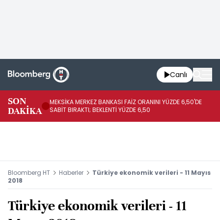
Canlı
SON
MEKSİKA MERKEZ BANKASI FAİZ ORANINI YÜZDE 6,50'DE
OY
DAKİKA
SABİT BIRAKTI; BEKLENTİ YÜZDE 6,50
AÇ
Bloomberg HT
Haberler
Türkiye ekonomik verileri - 11 Mayıs
2018
Türkiye ekonomik verileri - 11