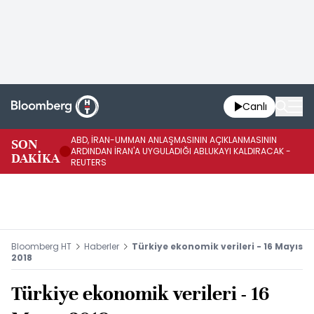
Canlı
ABD, İRAN-UMMAN ANLAŞMASININ AÇIKLANMASININ
AB
SON
ARDINDAN İRAN'A UYGULADIĞI ABLUKAYI KALDIRACAK -
GE
DAKİKA
REUTERS
UY
Bloomberg HT
Haberler
Türkiye ekonomik verileri - 16 Mayıs
2018
Türkiye ekonomik verileri - 16