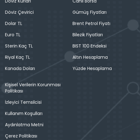
Döviz Kurları
Canlı Borsa
Döviz Çevirici
Gümüş Fiyatları
Dolar TL
Brent Petrol Fiyatı
Euro TL
Bilezik Fiyatları
Sterin Kaç TL
BIST 100 Endeksi
Riyal Kaç TL
Altın Hesaplama
Kanada Doları
Yüzde Hesaplama
Kişisel Verilerin Korunması
Politikası
İzleyici Temsilcisi
Kullanım Koşulları
Aydınlatma Metni
Çerez Politikası