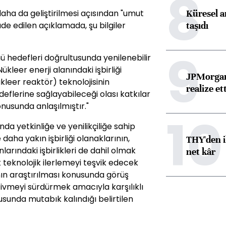
8
Küresel ar
n daha da geliştirilmesi açısından "umut
taşıdı
de edilen açıklamada, şu bilgiler
9
mü hedefleri doğrultusunda yenilenebilir
Nükleer enerji alanındaki işbirliği
JPMorgan
leer reaktör) teknolojisinin
realize ett
eflerine sağlayabileceği olası katkılar
nusunda anlaşılmıştır."
10
nda yetkinliğe ve yenilikçiliğe sahip
aha yakın işbirliği olanaklarının,
THY'den i
nlarındaki işbirlikleri de dahil olmak
net kâr
 teknolojik ilerlemeyi teşvik edecek
ının araştırılması konusunda görüş
nan ivmeyi sürdürmek amacıyla karşılıklı
usunda mutabık kalındığı belirtilen