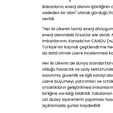
Bakanların, enerji alanını işbirliğini
vadeden bir alan" olarak gördüğü ifa
verildi:
"Her iki ülkenin temiz enerji dönüşü
enerji alanındaki fırsatlar ele alındı. 
imkanlarının, Kanada'nın CANDU (nük
Türkiye'nin kaynak çeşitlendirme hed
da dahil olmak üzere incelenmesi ko
Her iki ülkenin de dünya standartları
olduğu havacılık ve uzay sektöründe d
savunma, güvenlik ve ilgili sanayi ala
üzere büyümeyi, yatırımları ve ortak
ortaklıkların geliştirilmesi imkanlar
birliğine varıldığı bildirildi. Yakala
üst düzey ziyaretlerin yapılması hus
açıklamada, şunlar kaydedildi: