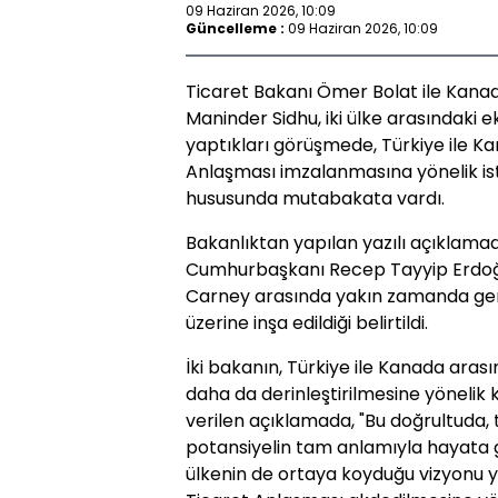
09 Haziran 2026, 10:09
Güncelleme :
09 Haziran 2026, 10:09
Ticaret Bakanı Ömer Bolat ile Kanad
Maninder Sidhu, iki ülke arasındaki 
yaptıkları görüşmede, Türkiye ile K
Anlaşması imzalanmasına yönelik ist
hususunda mutabakata vardı.
Bakanlıktan yapılan yazılı açıklamad
Cumhurbaşkanı Recep Tayyip Erdoğ
Carney arasında yakın zamanda gerç
üzerine inşa edildiği belirtildi.
İki bakanın, Türkiye ile Kanada arasın
daha da derinleştirilmesine yönelik ka
verilen açıklamada, "Bu doğrultuda, ti
potansiyelin tam anlamıyla hayata g
ülkenin de ortaya koyduğu vizyonu y