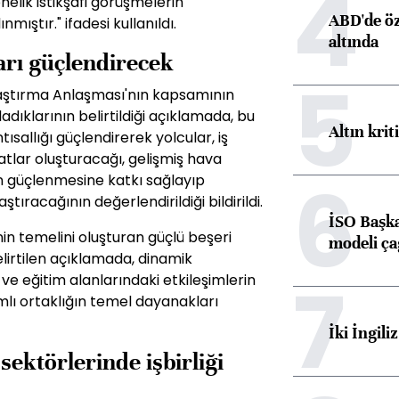
4
elik istikşafi görüşmelerin
ABD'de öz
ıştır." ifadesi kullanıldı.
altında
ları güçlendirecek
5
aştırma Anlaşması'nın kapsamının
dıklarının belirtildiği açıklamada, bu
Altın krit
ısallığı güçlendirerek yolcular, iş
rsatlar oluşturacağı, gelişmiş hava
6
erin güçlenmesine katkı sağlayıp
tıracağının değerlendirildiği bildirildi.
İSO Başka
inin temelini oluşturan güçlü beşeri
modeli ça
elirtilen açıklamada, dinamik
7
l ve eğitim alanlarındaki etkileşimlerin
amlı ortaklığın temel dayanakları
İki İngili
 sektörlerinde işbirliği