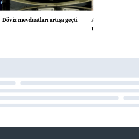
Döviz mevduatları artışa geçti
ABD'de konut başla
toparlandı