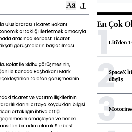
En Çok O
1
a Uluslararası Ticaret Bakanı
ekonomik ortaklığı ilerletmek amacıyla
anada arasında Serbest Ticaret
Citi'den 
ikşafi görüşmelerin başlatılması
2
a, Bolat ile Sidhu görüşmesinin,
an ile Kanada Başbakanı Mark
SpaceX hi
ekleştirilen telefon görüşmesinin
düşüş
3
daki ticaret ve yatırım ilişkilerinin
rarlılıklarını ortaya koydukları bilgisi
Motorine 
cari ortaklığın ihtiva ettiği
eçirilmesini amaçlayan ve her iki
ansıtan bir adım olarak Serbest