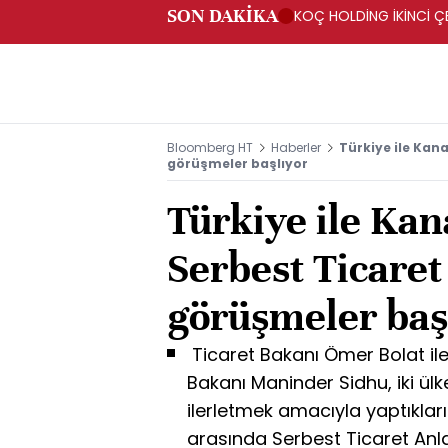
SON DAKİKA
KOÇ HOLDİNG İKİNCİ ÇEY
Bloomberg HT
Haberler
Türkiye ile Kan
görüşmeler başlıyor
Türkiye ile Ka
Serbest Ticaret
görüşmeler baş
Ticaret Bakanı Ömer Bolat il
Bakanı Maninder Sidhu, iki ül
ilerletmek amacıyla yaptıklar
arasında Serbest Ticaret An