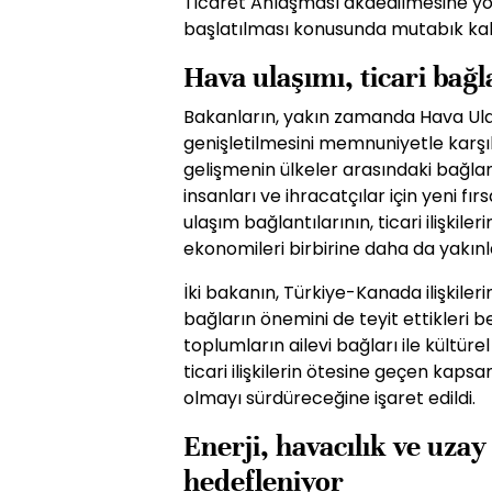
Ticaret Anlaşması akdedilmesine yön
başlatılması konusunda mutabık kalınm
Hava ulaşımı, ticari bağ
Bakanların, yakın zamanda Hava Ul
genişletilmesini memnuniyetle karşıla
gelişmenin ülkeler arasındaki bağlant
insanları ve ihracatçılar için yeni fı
ulaşım bağlantılarının, ticari ilişkil
ekonomileri birbirine daha da yakınlaş
İki bakanın, Türkiye-Kanada ilişkiler
bağların önemini de teyit ettikleri b
toplumların ailevi bağları ile kültüre
ticari ilişkilerin ötesine geçen kaps
olmayı sürdüreceğine işaret edildi.
Enerji, havacılık ve uzay
hedefleniyor