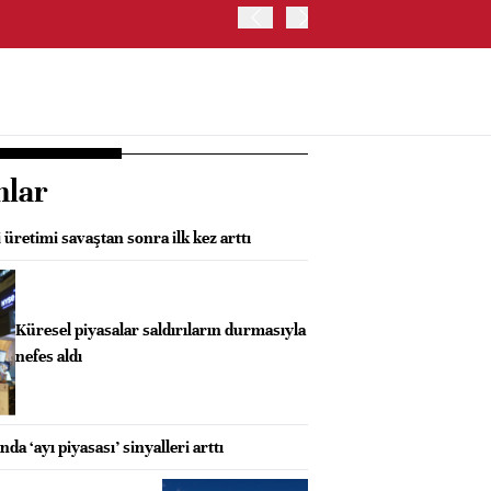
BORSA İSTANBUL'DA BIST
nlar
üretimi savaştan sonra ilk kez arttı
Küresel piyasalar saldırıların durmasıyla
nefes aldı
a ‘ayı piyasası’ sinyalleri arttı