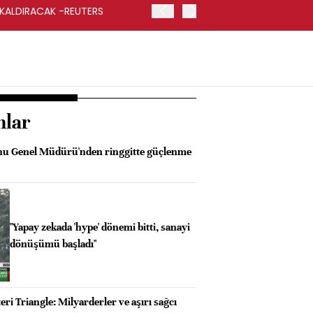
 KALDIRACAK -REUTERS
ABD DIŞİŞLERİ BAKANLIĞI
UYGULANACAK
nlar
onu Genel Müdürü'nden ringgitte güçlenme
"Yapay zekada 'hype' dönemi bitti, sanayi
dönüşümü başladı"
ri Triangle: Milyarderler ve aşırı sağcı