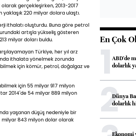
r olarak gerçekleşirken, 2013-2017
yaklaşık 220 milyar dolara ulaştı.
rji ithalatı oluşturdu. Buna göre petrol
urundaki artışla yükseliş gösteren
En Çok O
 213 milyar doları buldu.
1
karşılayamayan Türkiye, her yıl arz
ABD'de ma
anında ithalata yönelmek zorunda
dolarlık y
yabilmek için kömür, petrol, doğalgaz ve
2
abilmek için 55 milyar 917 milyon
iktar 2014'de 54 milyar 889 milyon
Dünya Ban
dolarlık h
arında yaşanan düşüş nedeniyle bir
7 milyar 843 milyon dolar olarak
Ekonomi v