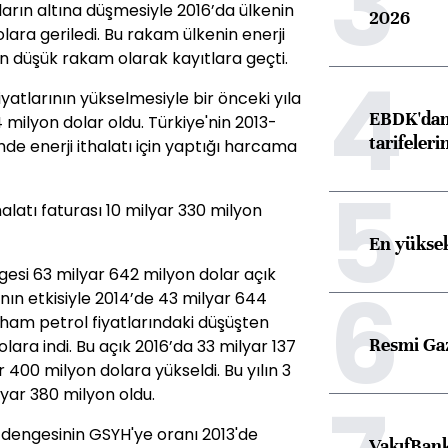
3
oların altına düşmesiyle 2016’da ülkenin
2026
olara geriledi. Bu rakam ülkenin enerji
n düşük rakam olarak kayıtlara geçti.
4
fiyatlarının yükselmesiyle bir önceki yıla
EBDK'dan 
milyon dolar oldu. Türkiye'nin 2013-
tarifeleri
mde enerji ithalatı için yaptığı harcama
5
halatı faturası 10 milyar 330 milyon
En yüksek
ngesi 63 milyar 642 milyon dolar açık
6
rının etkisiyle 2014’de 43 milyar 644
ı ham petrol fiyatlarındaki düşüşten
Resmi Ga
olara indi. Bu açık 2016’da 33 milyar 137
 400 milyon dolara yükseldi. Bu yılın 3
lyar 380 milyon oldu.
r dengesinin GSYH'ye oranı 2013'de
VakıfBank