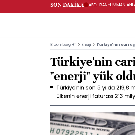
SON DAKİKA
ABD, İRAN-UMMAN ANLA
Bloomberg HT
Enerji
Türkiye'nin cari aç
Türkiye'nin car
"enerji" yük old
Türkiye'nin son 5 yılda 219,8 mi
ülkenin enerji faturası 213 mil