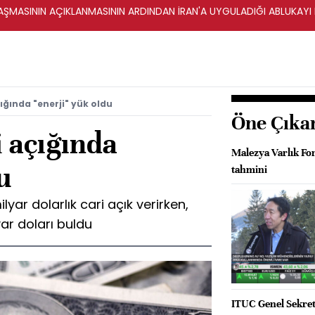
ŞMASININ AÇIKLANMASININ ARDINDAN İRAN'A UYGULADIĞI ABLUKAYI
ığında "enerji" yük oldu
Öne Çıka
i açığında
Malezya Varlık F
u
tahmini
lyar dolarlık cari açık verirken,
yar doları buldu
ITUC Genel Sekrete