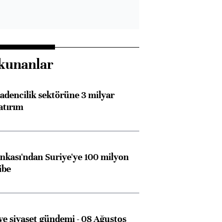
kunanlar
dencilik sektörüne 3 milyar
atırım
kası'ndan Suriye'ye 100 milyon
ibe
e siyaset gündemi - 08 Ağustos