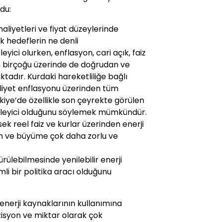
du:
maliyetleri ve fiyat düzeylerinde
k hedeflerin ne denli
eyici olurken, enflasyon, cari açık, faiz
n birçoğu üzerinde de doğrudan ve
tadır. Kurdaki hareketliliğe bağlı
 maliyet enflasyonu üzerinden tüm
kiye’de özellikle son çeyrekte görülen
lirleyici olduğunu söylemek mümkündür.
ek reel faiz ve kurlar üzerinden enerji
im ve büyüme çok daha zorlu ve
ürülebilmesinde yenilebilir enerji
i bir politika aracı olduğunu
enerji kaynaklarının kullanımına
zisyon ve miktar olarak çok