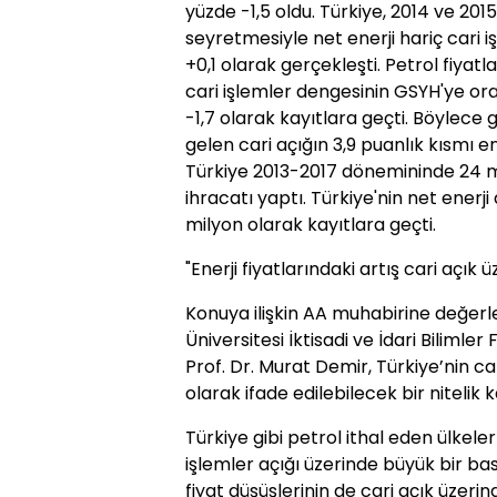
yüzde -1,5 oldu. Türkiye, 2014 ve 2015
seyretmesiyle net enerji hariç cari i
+0,1 olarak gerçekleşti. Petrol fiyatl
cari işlemler dengesinin GSYH'ye ora
-1,7 olarak kayıtlara geçti. Böylece
gelen cari açığın 3,9 puanlık kısmı e
Türkiye 2013-2017 dönemininde 24 mi
ihracatı yaptı. Türkiye'nin net ener
milyon olarak kayıtlara geçti.
"Enerji fiyatlarındaki artış cari açık
Konuya ilişkin AA muhabirine değer
Üniversitesi İktisadi ve İdari Biliml
Prof. Dr. Murat Demir, Türkiye’nin ca
olarak ifade edilebilecek bir nitelik 
Türkiye gibi petrol ithal eden ülkeler 
işlemler açığı üzerinde büyük bir ba
fiyat düşüşlerinin de cari açık üzerind