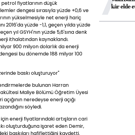
7
 petrol fiyatlarının düşük
kâr elde e
şlemler dengesi sırasıyla yüzde +0,6 ve
arının yükselmesiyle net enerji hariç
nı 2016'da yüzde -1,1, geçen yılda yüzde
 geçen yıl GSYH'nın yüzde 5,6'sına denk
nerji ithalatından kaynaklandı.
lyar 900 milyon dolarlık da enerji
ji dengesi bu dönemde 188 milyar 100
 üzerinde baskı oluşturuyor"
lendirmelerde bulunan Harran
er Fakültesi Maliye Bölümü Öğretim Üyesi
ri açığının neredeyse enerji açığı
kazandığını söyledi.
için enerji fiyatlarındaki artışların cari
skı oluşturduğuna işaret eden Demir,
eki baskıları hafiflettiğini kaydetti.