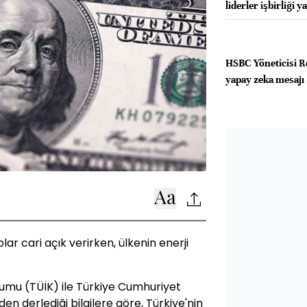
liderler işbirliği y
HSBC Yöneticisi R
yapay zeka mesajı
olar cari açık verirken, ülkenin enerji
rumu (TÜİK) ile Türkiye Cumhuriyet
n derlediği bilgilere göre, Türkiye'nin