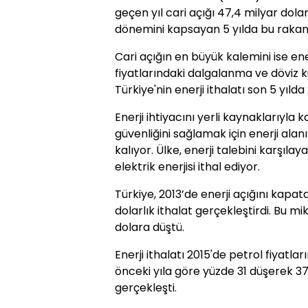
geçen yıl cari açığı 47,4 milyar dola
dönemini kapsayan 5 yılda bu rakam 
Cari açığın en büyük kalemini ise ene
fiyatlarındaki dalgalanma ve döviz k
Türkiye'nin enerji ithalatı son 5 yılda
Enerji ihtiyacını yerli kaynaklarıyla 
güvenliğini sağlamak için enerji al
kalıyor. Ülke, enerji talebini karşıla
elektrik enerjisi ithal ediyor.
Türkiye, 2013’de enerji açığını kapat
dolarlık ithalat gerçekleştirdi. Bu m
dolara düştü.
Enerji ithalatı 2015'de petrol fiyatl
önceki yıla göre yüzde 31 düşerek 3
gerçekleşti.