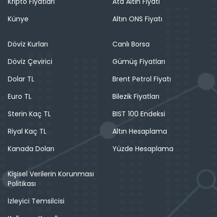
Kripto Fiyatları
Ata Altın Fiyatı
Künye
Altın ONS Fiyatı
Döviz Kurları
Canlı Borsa
Döviz Çevirici
Gümüş Fiyatları
Dolar TL
Brent Petrol Fiyatı
Euro TL
Bilezik Fiyatları
Sterin Kaç TL
BIST 100 Endeksi
Riyal Kaç TL
Altın Hesaplama
Kanada Doları
Yüzde Hesaplama
Kişisel Verilerin Korunması
Politikası
İzleyici Temsilcisi