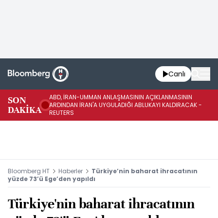
Canlı
ABD, İRAN-UMMAN ANLAŞMASININ AÇIKLANMASININ
AB
SON
ARDINDAN İRAN'A UYGULADIĞI ABLUKAYI KALDIRACAK -
GE
DAKİKA
REUTERS
UY
Bloomberg HT
Haberler
Türkiye’nin baharat ihracatının
yüzde 73’ü Ege’den yapıldı
Türkiye'nin baharat ihracatının