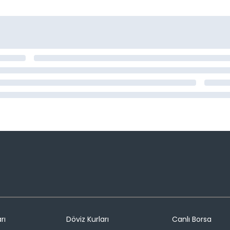
rı
Döviz Kurları
Canlı Borsa