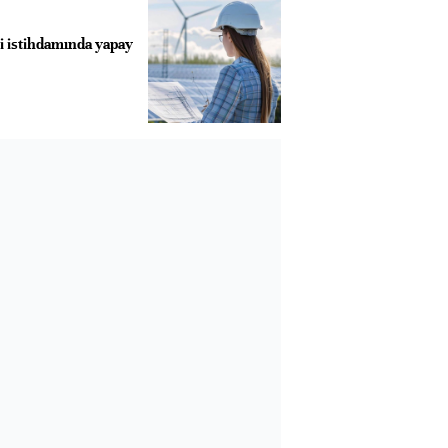
ji istihdamında yapay