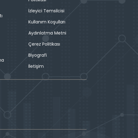
İzleyici Temsilcisi
tı
Kullanım Koşulları
Aydınlatma Metni
Çerez Politikası
Biyografi
ma
İletişim