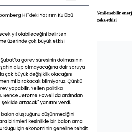
Yenilenebilir ener
oomberg HT'deki Yatırım Kulübü
zeka etkisi
ek yıl olabileceğini belirten
 üzerinde çok büyük etkisi
 Şubat'ta görev süresinin dolmasının
 şahin olup olmayacağına dair soruya
da çok büyük değişiklik olacağını
en mi bırakacak bilmiyoruz. Çünkü
rev yapabilir. Yellen politika
ı. Bence Jerome Powell da ardından
 şekilde artacak" yanıtını verdi.
a balon oluştuğunu düşünmediğini
 birimleri kesinlikle bir balon ama
turduğu için ekonominin geneline tehdit