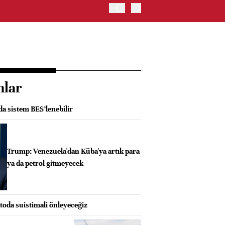
ABD HAZİNE BAKANLIĞI'NIN
nlar
da sistem BES’lenebilir
Trump: Venezuela'dan Küba'ya artık para
ya da petrol gitmeyecek
oda suistimali önleyeceğiz