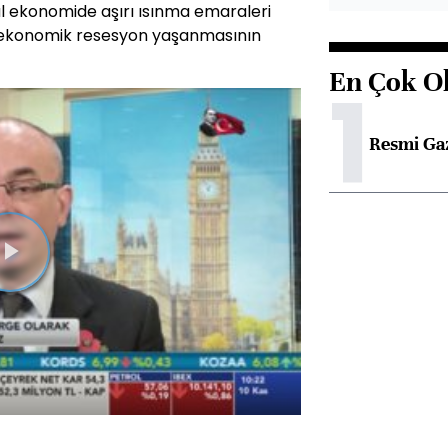
l ekonomide aşırı ısınma emaraleri
l ekonomik resesyon yaşanmasının
En Çok O
1
Resmi Ga
Videoyu
Oynat