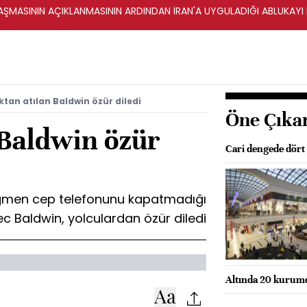
ŞMASININ AÇIKLANMASININ ARDINDAN İRAN'A UYGULADIĞI ABLUKAYI
tan atılan Baldwin özür diledi
Öne Çıka
 Baldwin özür
Cari dengede dört
rağmen cep telefonunu kapatmadığı
ec Baldwin, yolculardan özür diledi
Altında 20 kurum