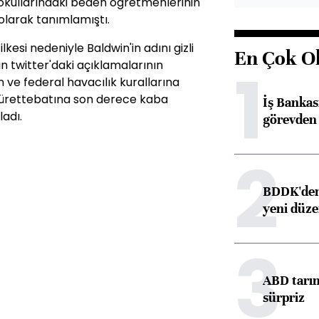
ik okullarındaki beden öğretmenlerinin
 olarak tanımlamıştı.
kesi nedeniyle Baldwin'in adını gizli
En Çok O
in twitter'daki açıklamalarının
1
n ve federal havacılık kurallarına
ürettebatına son derece kaba
İş Banka
ladı.
görevden 
2
BDDK'den 
yeni düz
3
ABD tarım
sürpriz