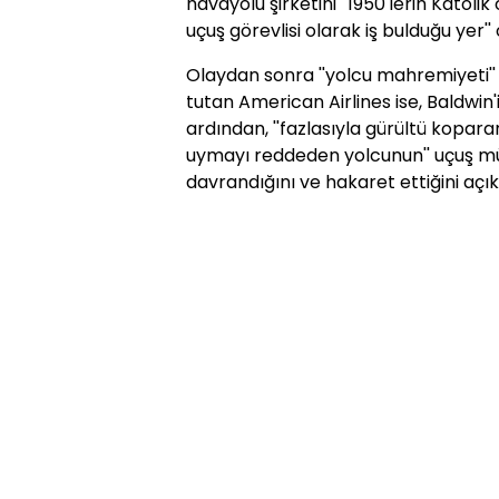
havayolu şirketini ''1950'lerin Katol
uçuş görevlisi olarak iş bulduğu yer''
Olaydan sonra ''yolcu mahremiyeti'' il
tutan American Airlines ise, Baldwin'
ardından, ''fazlasıyla gürültü kopara
uymayı reddeden yolcunun'' uçuş m
davrandığını ve hakaret ettiğini açık