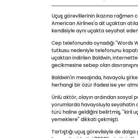
Uçuş görevlilerinin ikazına rağmen 
American Airlines'a ait uçaktan atıla
kendisiyle aynı uçakta seyahat eden 
Cep telefonunda oynadığı ''Words Wi
tutkusu nedeniyle telefonunu kapat
uçaktan indirilen Baldwin, internett
gecikmesine sebep olan davranışında
Baldwin'in mesajında, havayolu şirket
herhangi bir özür ifadesi ise yer alma
Ünlü aktör, olayın ardından sosyal pa
yorumlarda havayoluyla seyahatin art
türü haline geldiğini belirtmiş, ''ki
yemeklere'' dikkati çekmişti.
Tartıştığı uçuş görevlisiyle de dalga