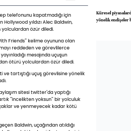
Küresel piyasalard
cep telefonunu kapatmadığı için
yönelik endişeler 
n Hollywood yıldızı Alec Baldwin,
yolculardan özür diledi.
th Friends'' kelime oyununa olan
mayı reddeden ve görevlilerce
e yayınladığı mesajında uçuşun
n ötürü yolculardan özür diledi.
i ve tartıştığı uçuş görevlisine yönelik
dı.
ylaşım sitesi twitter'da yaptığı
ık ''incelikten yoksun'' bir yolculuk
rli uçaklar ve yenmeyecek kadar kötü
 geçen Baldwin, uçağından atıldığı