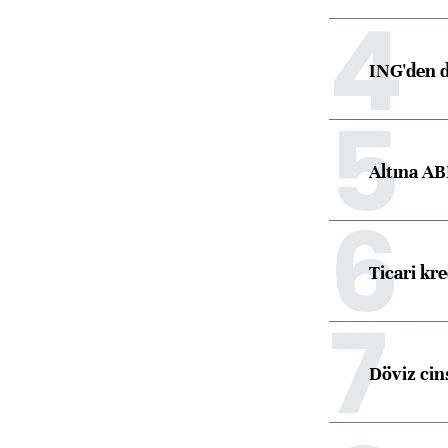
4
ING'den d
5
Altına AB
6
Ticari kr
7
Döviz cins