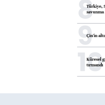
8
Türkiye, 
savunma 
9
Çin'in alt
10
Küresel gı
tırmandı