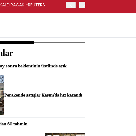
 KALDIRACAK -REUTERS
ABD DIŞİŞLERİ BAKANLIĞI
UYGULANACAK
nlar
 ay sonra beklentinin üstünde açık
Perakende satışlar Kasım'da hız kazandı
dan 60 tahmin