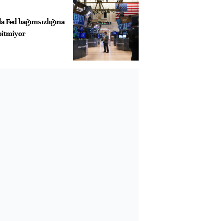
a Fed bağımsızlığına
bitmiyor