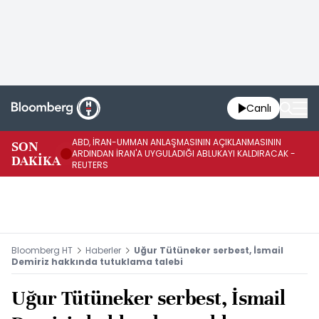
Canlı
ABD, İRAN-UMMAN ANLAŞMASININ AÇIKLANMASININ
AB
SON
ARDINDAN İRAN'A UYGULADIĞI ABLUKAYI KALDIRACAK -
GE
DAKİKA
REUTERS
UY
Bloomberg HT
Haberler
Uğur Tütüneker serbest, İsmail
Demiriz hakkında tutuklama talebi
Uğur Tütüneker serbest, İsmail