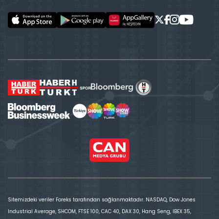
Sitemizdeki veriler Foreks tarafından sağlanmaktadır. NASDAQ, Dow Jones
Industrial Average, SHCOM, FTSE 100, CAC 40, DAX 30, Hang Seng, IBEX 35,