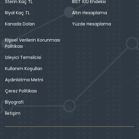
Sterin Kaç TL
BIST 100 Endeksi
Riyal Kaç TL
Altın Hesaplama
Kanada Doları
Yüzde Hesaplama
Kişisel Verilerin Korunması
Politikası
İzleyici Temsilcisi
Kullanım Koşulları
Aydınlatma Metni
Çerez Politikası
Biyografi
İletişim