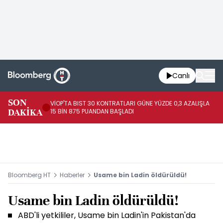
Canlı
SON
VİOP'TA BIST 30 KONTRATLARI GÜNE YÜZDE 0,3 AZALIŞLA
AL
DAKİKA
15 BİN 875 PUANDAN BAŞLADI
AZ
Bloomberg HT
Haberler
Usame bin Ladin öldürüldü!
Usame bin Ladin öldürüldü!
ABD'li yetkililer, Usame bin Ladin'in Pakistan'da