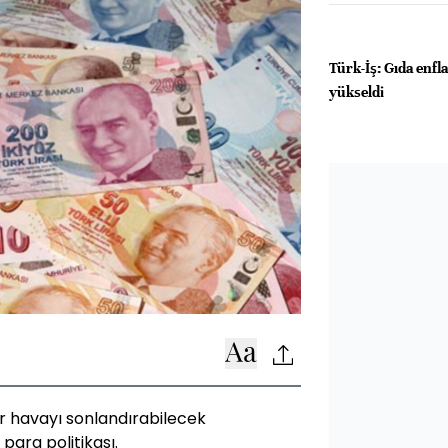
Türk-İş: Gıda enfl
yükseldi
er havayı sonlandırabilecek
para politikası.