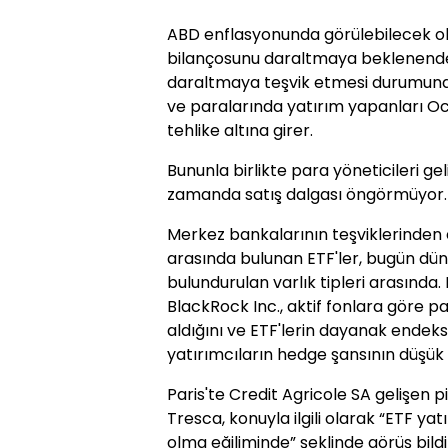
ABD enflasyonunda görülebilecek ola
bilançosunu daraltmaya beklenenden
daraltmaya teşvik etmesi durumunda 
ve paralarında yatırım yapanları Oc
tehlike altına girer.
Bununla birlikte para yöneticileri gel
zamanda satış dalgası öngörmüyor.
Merkez bankalarının teşviklerinden 
arasında bulunan ETF'ler, bugün dü
bulundurulan varlık tipleri arasında
BlackRock Inc., aktif fonlara göre pas
aldığını ve ETF'lerin dayanak endeks
yatırımcıların hedge şansının düşük 
Paris'te Credit Agricole SA gelişen p
Tresca, konuyla ilgili olarak “ETF yatı
olma eğiliminde” şeklinde görüş bildir