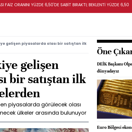
I FAİZ ORANINI YÜZDE 6,50'DE SABİT BIRAKTI; BEKLENTİ YÜZDE 6,50
e gelişen piyasalarda olası bir satıştan ilk
Öne Çıka
iye gelişen
DEİK Başkanı Olpak
dünyadayız
ı bir satıştan ilk
kelerden
şen piyasalarda görülecek olası
lenecek ülkeler arasında bulunuyor
Euro Bölgesi ekon