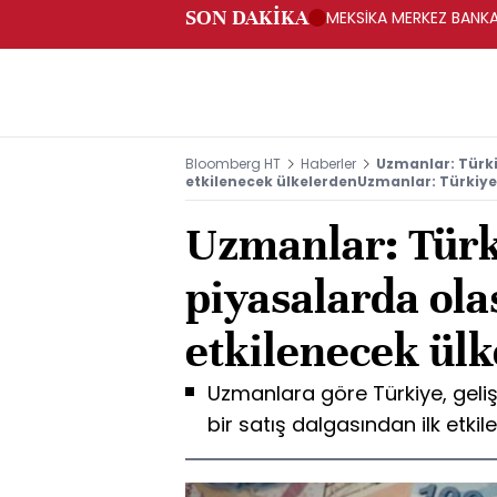
SON DAKİKA
MEKSİKA MERKEZ BANKAS
Bloomberg HT
Haberler
Uzmanlar: Türkiy
etkilenecek ülkelerdenUzmanlar: Türkiye
Uzmanlar: Türk
piyasalarda olas
etkilenecek ül
Uzmanlara göre Türkiye, geli
bir satış dalgasından ilk etki