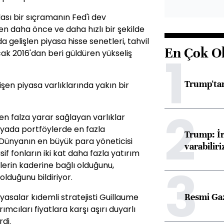
sı bir sıçramanın Fed'i dev
 daha önce ve daha hızlı bir şekilde
gelişlen piyasa hisse senetleri, tahvil
En Çok O
1
ak 2016'dan beri güldüren yükseliş
Trump'tan
işen piyasa varlıklarında yakın bir
2
en falza yarar sağlayan varlıklar
nyada portföylerde en fazla
Trump: İr
. Dünyanın en büyük para yöneticisi
varabiliri
if fonların iki kat daha fazla yatırım
3
lerin kaderine bağlı olduğunu,
olduğunu bildiriyor.
Resmi Ga
iyasalar kıdemli stratejisti Guillaume
rımcıları fiyatlara karşı aşırı duyarlı
di.