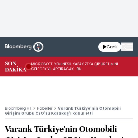
Canlı
SON
MICROSOFT, YENİ NESİL YAPAY ZEKA ÇİP ÜRETİMİNİ
HA
DAKİKA
GELECEK YIL ARTIRACAK -BN
Mİ
Bloomberg HT
Haberler
Varank Türkiye'nin Otomobili
Girişim Grubu CEO'su Karakaş'ı kabul etti
Varank Türkiye'nin Otomobili