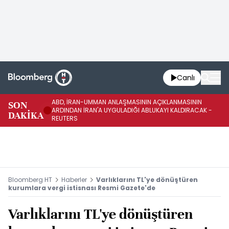
Canlı
ABD, İRAN-UMMAN ANLAŞMASININ AÇIKLANMASININ
AB
SON
ARDINDAN İRAN'A UYGULADIĞI ABLUKAYI KALDIRACAK -
GE
DAKİKA
REUTERS
UY
Bloomberg HT
Haberler
Varlıklarını TL'ye dönüştüren
kurumlara vergi istisnası Resmi Gazete'de
Varlıklarını TL'ye dönüştüren