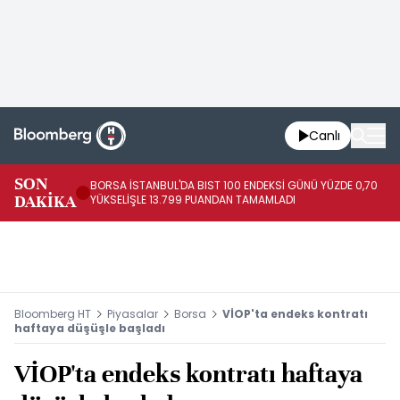
Canlı
SON
BORSA İSTANBUL'DA BIST 100 ENDEKSİ GÜNÜ YÜZDE 0,70
AB
DAKİKA
YÜKSELİŞLE 13.799 PUANDAN TAMAMLADI
AR
Bloomberg HT
Piyasalar
Borsa
VİOP'ta endeks kontratı
haftaya düşüşle başladı
VİOP'ta endeks kontratı haftaya