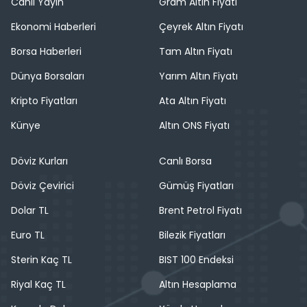
Canlı Yayın
Gram Altın Fiyatı
Ekonomi Haberleri
Çeyrek Altın Fiyatı
Borsa Haberleri
Tam Altın Fiyatı
Dünya Borsaları
Yarım Altın Fiyatı
Kripto Fiyatları
Ata Altın Fiyatı
Künye
Altın ONS Fiyatı
Döviz Kurları
Canlı Borsa
Döviz Çevirici
Gümüş Fiyatları
Dolar TL
Brent Petrol Fiyatı
Euro TL
Bilezik Fiyatları
Sterin Kaç TL
BIST 100 Endeksi
Riyal Kaç TL
Altın Hesaplama