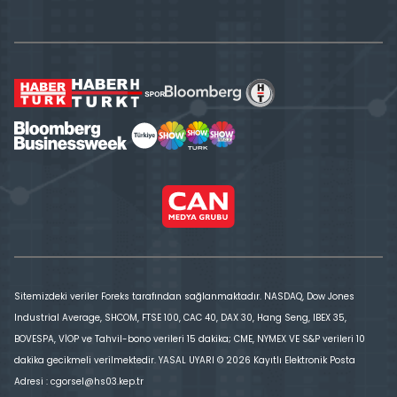
Sitemizdeki veriler Foreks tarafından sağlanmaktadır. NASDAQ, Dow Jones
Industrial Average, SHCOM, FTSE 100, CAC 40, DAX 30, Hang Seng, IBEX 35,
BOVESPA, VİOP ve Tahvil-bono verileri 15 dakika; CME, NYMEX VE S&P verileri 10
dakika gecikmeli verilmektedir. YASAL UYARI © 2026 Kayıtlı Elektronik Posta
Adresi : cgorsel@hs03.kep.tr