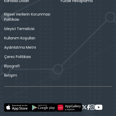
Kanada Doları
Yüzde Hesaplama
Kişisel Verilerin Korunması
Politikası
İzleyici Temsilcisi
Kullanım Koşulları
Aydınlatma Metni
Çerez Politikası
Biyografi
İletişim