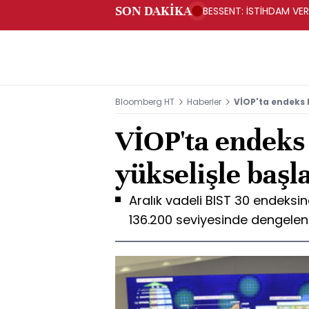
SON DAKİKA
BESSENT: İSTİHDAM V
Bloomberg HT
Haberler
VİOP'ta endeks 
VİOP'ta endeks 
yükselişle başl
Aralık vadeli BIST 30 endeksin
136.200 seviyesinde dengelen