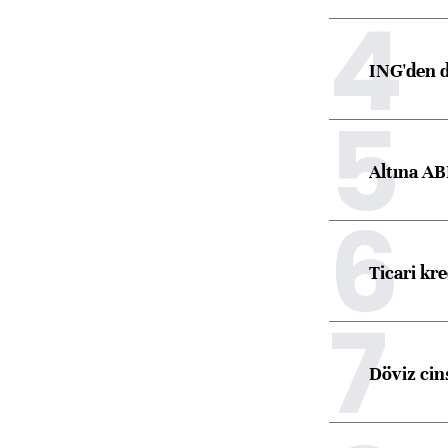
4
ING'den d
5
Altına AB
6
Ticari kr
7
Döviz cins