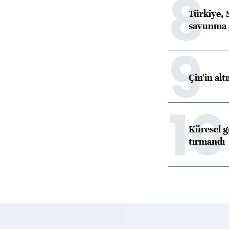
8
Türkiye, 
savunma 
9
Çin'in alt
10
Küresel gı
tırmandı