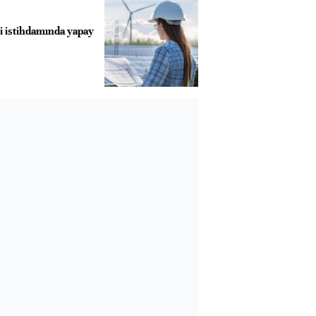
ji istihdamında yapay