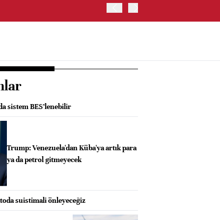
ABD HAZİNE BAKANLIĞI, 
nlar
da sistem BES’lenebilir
Trump: Venezuela'dan Küba'ya artık para
ya da petrol gitmeyecek
oda suistimali önleyeceğiz