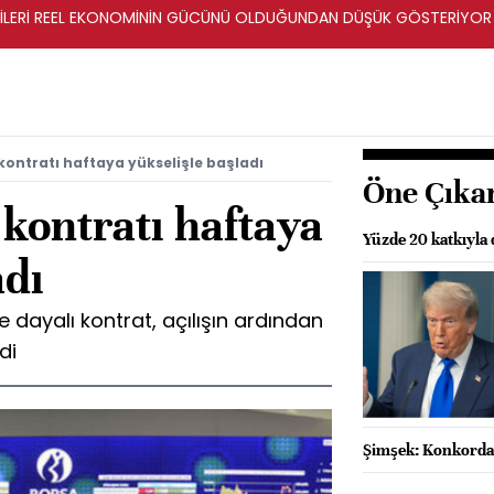
ERİLERİ REEL EKONOMİNİN GÜCÜNÜ OLDUĞUNDAN DÜŞÜK GÖSTERİYOR
kontratı haftaya yükselişle başladı
Öne Çıka
kontratı haftaya
Yüzde 20 katkıyla 
adı
e dayalı kontrat, açılışın ardından
di
Şimşek: Konkordat