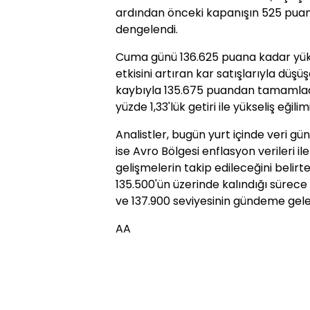
ardından önceki kapanışın 525 puan
dengelendi.
Cuma günü 136.625 puana kadar yük
etkisini artıran kar satışlarıyla düş
kaybıyla 135.675 puandan tamamladı.
yüzde 1,33'lük getiri ile yükseliş eğilim
Analistler, bugün yurt içinde veri gü
ise Avro Bölgesi enflasyon verileri il
gelişmelerin takip edileceğini belir
135.500'ün üzerinde kalındığı sürec
ve 137.900 seviyesinin gündeme geleb
AA