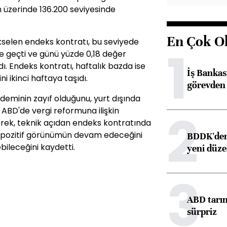
 üzerinde 136.200 seviyesinde
En Çok O
selen endeks kontratı, bu seviyede
1
üşe geçti ve günü yüzde 0,18 değer
 Endeks kontratı, haftalık bazda ise
İş Banka
ini ikinci haftaya taşıdı.
görevden 
ndeminin zayıf olduğunu, yurt dışında
2
e ABD'de vergi reformuna ilişkin
terek, teknik açıdan endeks kontratında
e pozitif görünümün devam edeceğini
BDDK'den 
ileceğini kaydetti.
yeni düz
3
ABD tarım
sürpriz