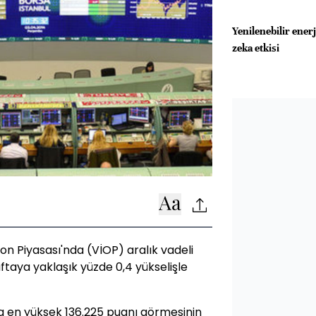
Yenilenebilir ener
zeka etkisi
on Piyasası'nda (VİOP) aralık vadeli
ftaya yaklaşık yüzde 0,4 yükselişle
şta en yüksek 136.225 puanı görmesinin