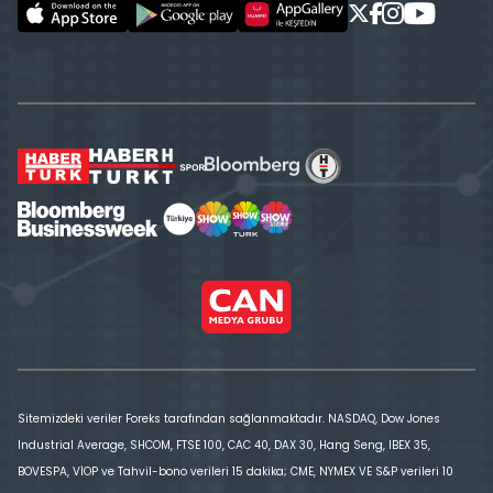
Sitemizdeki veriler Foreks tarafından sağlanmaktadır. NASDAQ, Dow Jones
Industrial Average, SHCOM, FTSE 100, CAC 40, DAX 30, Hang Seng, IBEX 35,
BOVESPA, VİOP ve Tahvil-bono verileri 15 dakika; CME, NYMEX VE S&P verileri 10