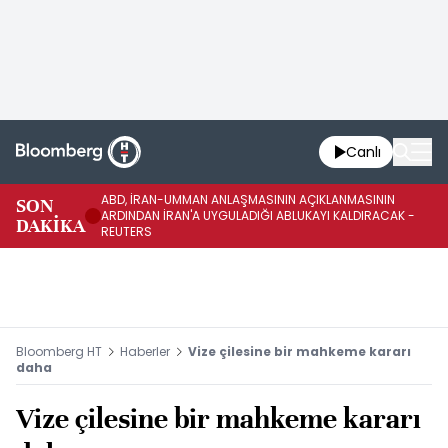
Canlı
ABD, İRAN-UMMAN ANLAŞMASININ AÇIKLANMASININ
AB
SON
ARDINDAN İRAN'A UYGULADIĞI ABLUKAYI KALDIRACAK -
GE
DAKİKA
REUTERS
UY
Bloomberg HT
Haberler
Vize çilesine bir mahkeme kararı
daha
Vize çilesine bir mahkeme kararı