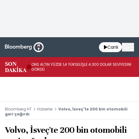
Canlı
SK
SON
ONS ALTIN YÜZDE 1,4 YÜKSELİŞLE 4.300 DOLAR SEVİYESİNİ
GE
DAKİKA
GÖRDÜ
DO
Bloomberg HT
Haberler
Volvo, İsveç'te 200 bin otomobili
geri çağırdı
Volvo, İsveç'te 200 bin otomobili