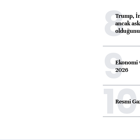
8
Trump, İr
ancak aske
olduğunu 
9
Ekonomi v
2026
10
Resmi Ga