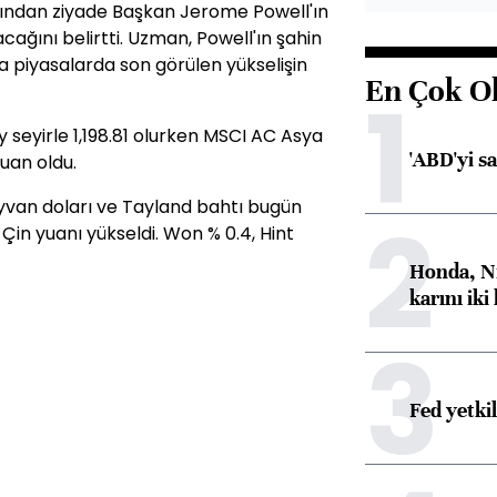
sından ziyade Başkan Jerome Powell'ın
acağını belirtti. Uzman, Powell'ın şahin
a piyasalarda son görülen yükselişin
En Çok O
1
seyirle 1,198.81 olurken MSCI AC Asya
'ABD'yi s
puan oldu.
ayvan doları ve Tayland bahtı bugün
2
Çin yuanı yükseldi. Won % 0.4, Hint
Honda, Ni
karını iki
3
Fed yetki