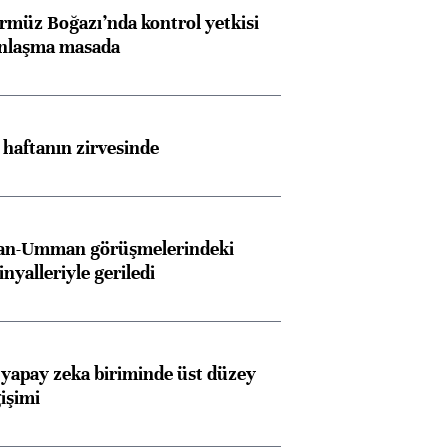
rmüz Boğazı’nda kontrol yetkisi
anlaşma masada
i haftanın zirvesinde
İran-Umman görüşmelerindeki
inyalleriyle geriledi
 yapay zeka biriminde üst düzey
işimi