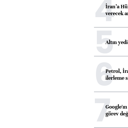
4
İran’a Hü
verecek 
5
Altın yed
6
Petrol, 
ilerleme s
7
Google'ın
görev değ