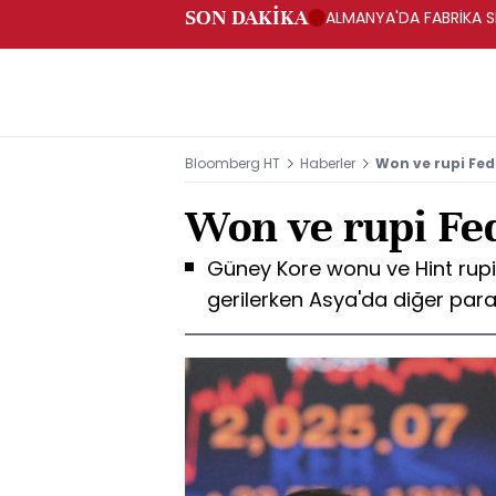
SON DAKİKA
ALMANYA'DA FABRİKA SİP
Bloomberg HT
Haberler
Won ve rupi Fed
Won ve rupi Fe
Güney Kore wonu ve Hint rupi
gerilerken Asya'da diğer para 