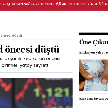
ARİŞLERİ HAZİRAN'DA YILLIK YÜZDE 6,5 ARTTI; BEKLENTİ YÜZDE 5,9 A
 öncesi düştü
Öne Çıka
d öncesi düştü
Enflasyon yılı yü
si akşamki Fed kararı öncesi
birimleri yatay seyretti
Kira zam tavanı be