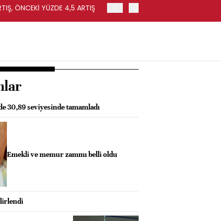
RTIŞ, ÖNCEKİ YÜZDE 4,5 ARTIŞ
ALMANYA'DA FABRİKA SİPA
nlar
zde 30,89 seviyesinde tamamladı
Emekli ve memur zammı belli oldu
lirlendi