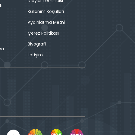
İzleyici Temsilcisi
tı
Kullanım Koşulları
Aydınlatma Metni
Çerez Politikası
Biyografi
ma
İletişim