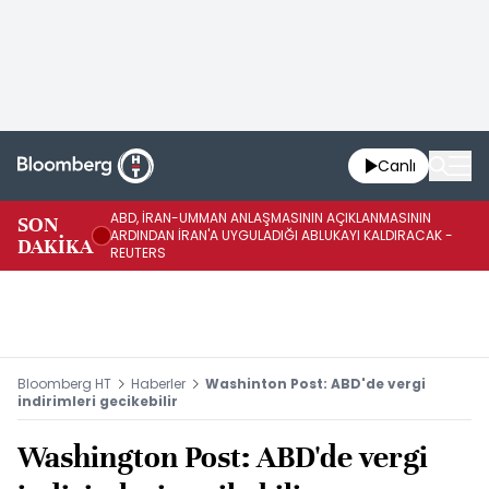
Canlı
ABD, İRAN-UMMAN ANLAŞMASININ AÇIKLANMASININ
AB
SON
ARDINDAN İRAN'A UYGULADIĞI ABLUKAYI KALDIRACAK -
GE
DAKİKA
REUTERS
UY
Bloomberg HT
Haberler
Washinton Post: ABD'de vergi
indirimleri gecikebilir
Washington Post: ABD'de vergi