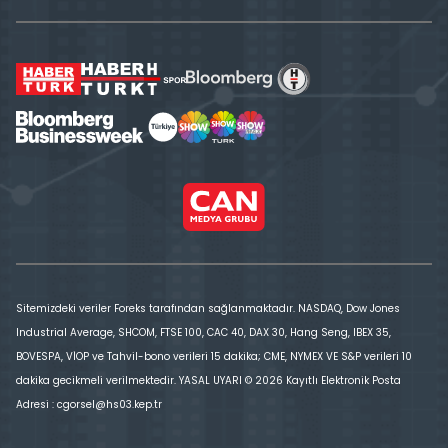
Sitemizdeki veriler Foreks tarafından sağlanmaktadır. NASDAQ, Dow Jones
Industrial Average, SHCOM, FTSE 100, CAC 40, DAX 30, Hang Seng, IBEX 35,
BOVESPA, VİOP ve Tahvil-bono verileri 15 dakika; CME, NYMEX VE S&P verileri 10
dakika gecikmeli verilmektedir. YASAL UYARI © 2026 Kayıtlı Elektronik Posta
Adresi : cgorsel@hs03.kep.tr