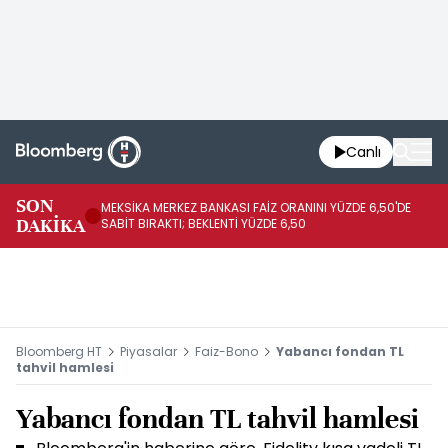
Canlı
SON
MEKSİKA MERKEZ BANKASI FAİZ ORANINI YÜZDE 6,50'DE
OY
DAKİKA
SABİT BIRAKTI; BEKLENTİ YÜZDE 6,50
AÇ
Bloomberg HT
Piyasalar
Faiz-Bono
Yabancı fondan TL
tahvil hamlesi
Yabancı fondan TL tahvil hamlesi