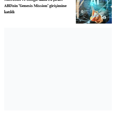
ABD'nin "Genesis Mission" girişimine
katıldı