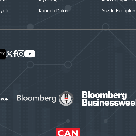
iyatı
Kanada Doları
Yüzde Hesapla