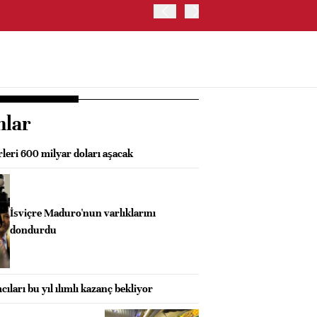
ABD HAZİNE BAKANLIĞI'NIN
nlar
rleri 600 milyar doları aşacak
İsviçre Maduro'nun varlıklarını
dondurdu
cıları bu yıl ılımlı kazanç bekliyor