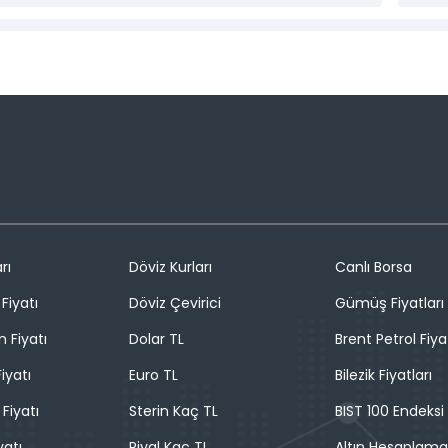
rı
Döviz Kurları
Canlı Borsa
Fiyatı
Döviz Çevirici
Gümüş Fiyatları
n Fiyatı
Dolar TL
Brent Petrol Fiya
iyatı
Euro TL
Bilezik Fiyatları
 Fiyatı
Sterin Kaç TL
BIST 100 Endeksi
yatı
Riyal Kaç TL
Altın Hesaplama