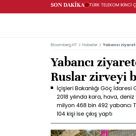
SON DAKİKA
TÜRK TELEKOM İKİNCİ Ç
Bloomberg HT
Haberler
Yabancı ziyaret
Yabancı ziyaret
Ruslar zirveyi 
İçişleri Bakanlığı Göç İdaresi
2018 yılında kara, hava, deni
milyon 468 bin 492 yabancı Tü
104 kişi ise çıkış yaptı