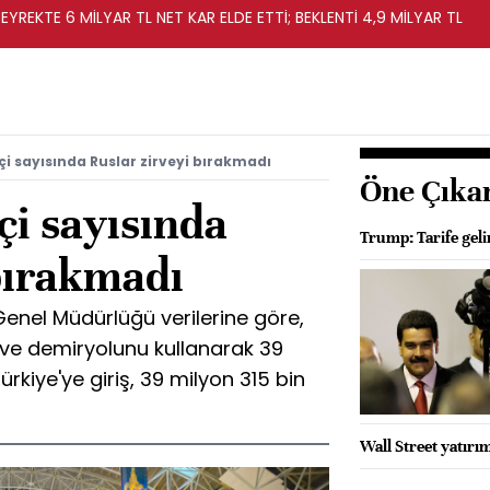
EYREKTE 6 MİLYAR TL NET KAR ELDE ETTİ; BEKLENTİ 4,9 MİLYAR TL
çi sayısında Ruslar zirveyi bırakmadı
Öne Çıka
çi sayısında
Trump: Tarife geli
bırakmadı
 Genel Müdürlüğü verilerine göre,
z ve demiryolunu kullanarak 39
rkiye'ye giriş, 39 milyon 315 bin
Wall Street yatırım