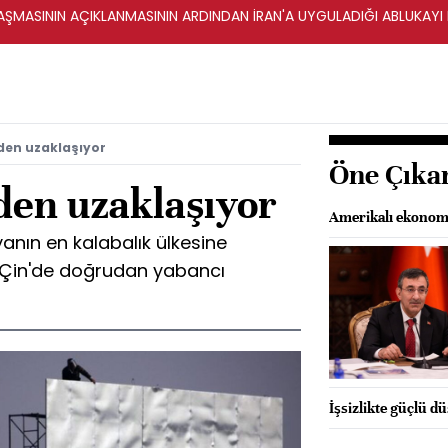
ŞMASININ AÇIKLANMASININ ARDINDAN İRAN'A UYGULADIĞI ABLUKAYI
den uzaklaşıyor
Öne Çıka
den uzaklaşıyor
Amerikalı ekonomi
nın en kalabalık ülkesine
 Çin'de doğrudan yabancı
İşsizlikte güçlü d