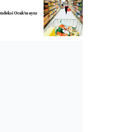
deksi Ocak'ta aynı