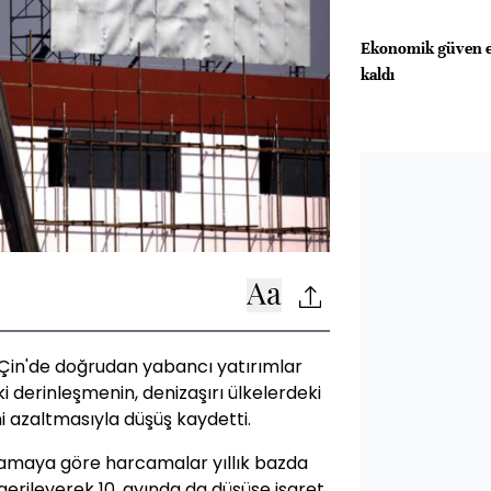
Ekonomik güven en
kaldı
 Çin'de doğrudan yabancı yatırımlar
derinleşmenin, denizaşırı ülkelerdeki
i azaltmasıyla düşüş kaydetti.
lamaya göre harcamalar yıllık bazda
gerileyerek 10. ayında da düşüşe işaret