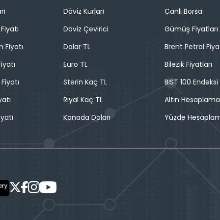
rı
Döviz Kurları
Canlı Borsa
Fiyatı
Döviz Çevirici
Gümüş Fiyatları
n Fiyatı
Dolar TL
Brent Petrol Fiya
iyatı
Euro TL
Bilezik Fiyatları
 Fiyatı
Sterin Kaç TL
BIST 100 Endeksi
yatı
Riyal Kaç TL
Altın Hesaplama
iyatı
Kanada Doları
Yüzde Hesapla