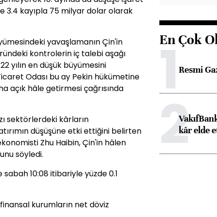
zde 3.4 kayıpla 75 milyar dolar olarak
En Çok O
1
üyümesindeki yavaşlamanın Çin'in
ündeki kontrolerin iç talebi aşağı
 22 yılın en düşük büyümesini
Resmi Ga
i Ticaret Odası bu ay Pekin hükümetine
daha açık hâle getirmesi çağrısında
2
VakıfBank
 sektörlerdeki kârların
kâr elde e
ırımın düşüşüne etki ettiğini belirten
onomisti Zhu Haibin, Çin'in hâlen
nu söyledi.
 sabah 10:08 itibariyle yüzde 0.1
finansal kurumların net döviz