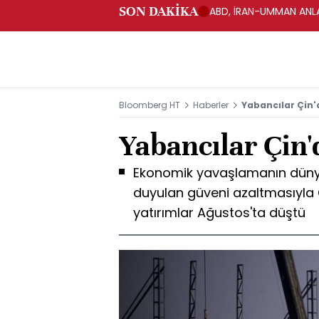
SON DAKİKA
ABD, İRAN-UMMAN ANLA
Bloomberg HT
Haberler
Yabancılar Çin'
Yabancılar Çin'
Ekonomik yavaşlamanın dünya
duyulan güveni azaltmasıyla
yatırımlar Ağustos'ta düştü