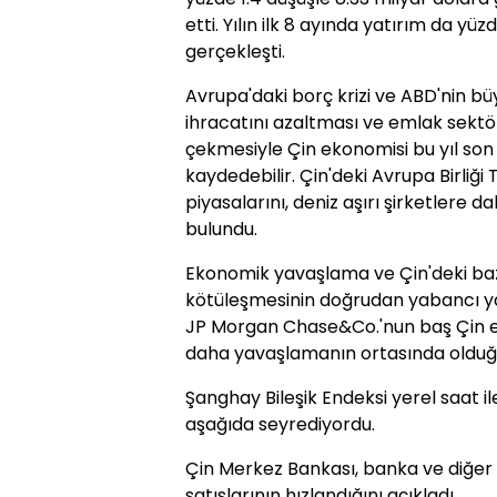
etti. Yılın ilk 8 ayında yatırım da yü
gerçekleşti.
Avrupa'daki borç krizi ve ABD'nin b
ihracatını azaltması ve emlak sektör
çekmesiyle Çin ekonomisi bu yıl son
kaydedebilir. Çin'deki Avrupa Birliğ
piyasalarını, deniz aşırı şirketlere 
bulundu.
Ekonomik yavaşlama ve Çin'deki bazı
kötüleşmesinin doğrudan yabancı yat
JP Morgan Chase&Co.'nun baş Çin ek
daha yavaşlamanın ortasında olduğu
Şanghay Bileşik Endeksi yerel saat ile
aşağıda seyrediyordu.
Çin Merkez Bankası, banka ve diğer 
satışlarının hızlandığını açıkladı.