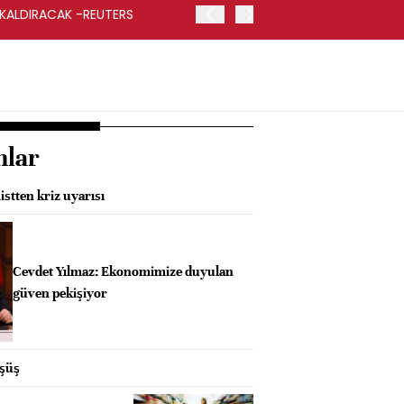
 KALDIRACAK -REUTERS
ABD DIŞİŞLERİ BAKANLIĞI
UYGULANACAK
nlar
stten kriz uyarısı
Cevdet Yılmaz: Ekonomimize duyulan
güven pekişiyor
üşüş