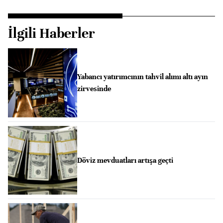
İlgili Haberler
Yabancı yatırımcının tahvil alımı altı ayın
zirvesinde
Döviz mevduatları artışa geçti