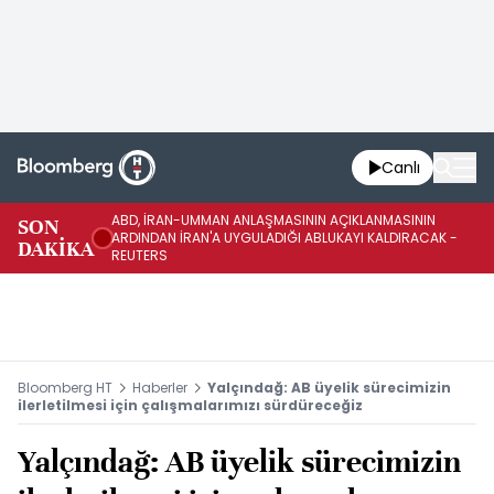
Canlı
ABD, İRAN-UMMAN ANLAŞMASININ AÇIKLANMASININ
AB
SON
ARDINDAN İRAN'A UYGULADIĞI ABLUKAYI KALDIRACAK -
GE
DAKİKA
REUTERS
UY
Bloomberg HT
Haberler
Yalçındağ: AB üyelik sürecimizin
ilerletilmesi için çalışmalarımızı sürdüreceğiz
Yalçındağ: AB üyelik sürecimizin